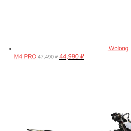
Wolong
44,990
₽
M4 PRO
Первоначальная
Текущая
47,490
₽
цена
цена:
составляла
44,990 ₽.
47,490 ₽.