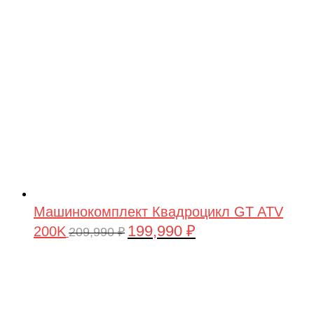
209,990 ₽.
Машинокомплект Квадроцикл GT ATV
199,990
₽
200K
Первоначальная
Текущая
209,990
₽
цена
цена:
составляла
199,990 ₽.
209,990 ₽.