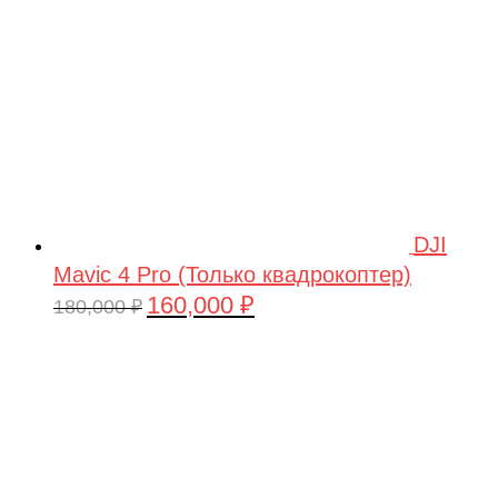
DJI
Mavic 4 Pro (Только квадрокоптер)
160,000
₽
Первоначальная
Текущая
180,000
₽
цена
цена:
составляла
160,000 ₽.
180,000 ₽.