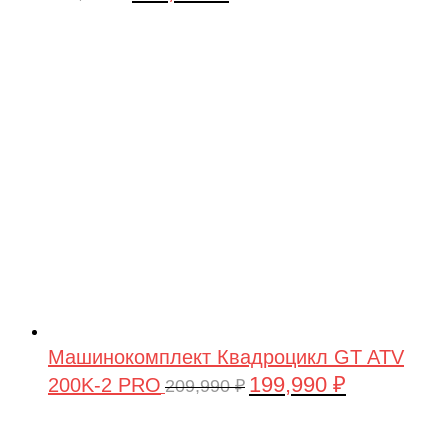
цена
цена:
составляла
449,900 ₽.
479,900 ₽.
Машинокомплект Квадроцикл GT ATV
199,990
₽
200K-2 PRO
Первоначальная
Текущая
209,990
₽
цена
цена:
составляла
199,990 ₽.