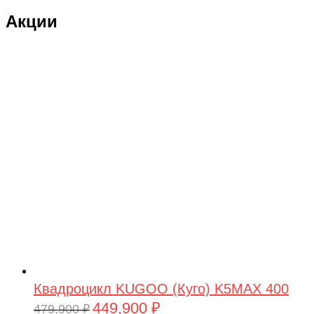
Акции
Квадроцикл KUGOO (Куго) K5MAX 400
449,900
₽
Первоначальная
Текущая
479,900
₽