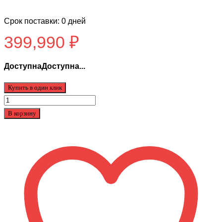
Срок поставки: 0 дней
399,990
₽
ДоступнаДоступна...
Купить в один клик
Количество
товара
В корзину
SUR-
RON
X
Light
bee
6000w
60v
40Ah