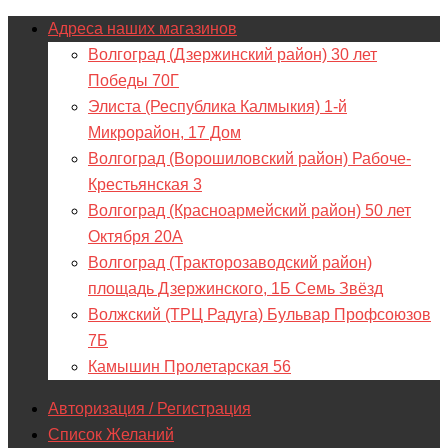
Адреса наших магазинов
Волгоград (Дзержинский район) 30 лет
Победы 70Г
Элиста (Республика Калмыкия) 1-й
Микрорайон, 17 Дом
Волгоград (Ворошиловский район) Рабоче-
Крестьянская 3
Волгоград (Красноармейский район) 50 лет
Октября 20А
Волгоград (Тракторозаводский район)
площадь Дзержинского, 1Б Семь Звёзд
Волжский (ТРЦ Радуга) Бульвар Профсоюзов
7Б
Камышин Пролетарская 56
Авторизация / Регистрация
Список Желаний