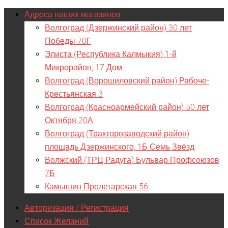
Адреса наших магазинов
Волгоград (Дзержинский район) 30 лет
Победы 70Г
Элиста (Республика Калмыкия) 1-й
Микрорайон, 17 Дом
Волгоград (Ворошиловский район) Рабоче-
Крестьянская 3
Волгоград (Красноармейский район) 50 лет
Октября 20А
Волгоград (Тракторозаводский район)
площадь Дзержинского, 1Б Семь Звёзд
Волжский (ТРЦ Радуга) Бульвар Профсоюзов
7Б
Камышин Пролетарская 56
Авторизация / Регистрация
Список Желаний