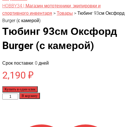
HOBBY34 | Магазин мототехники, экипировки и
спортивного инвентаря
>
Товары
>
Тюбинг 93см Оксфорд
Burger (с камерой)
Тюбинг 93см Оксфорд
Burger (с камерой)
Срок поставки: 0 дней
2,190
₽
Купить в один клик
Количество
В корзину
товара
Тюбинг
93см
Оксфорд