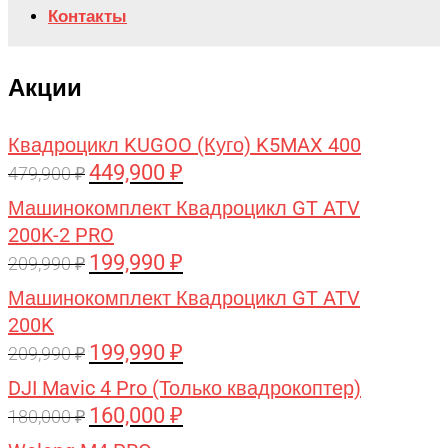
Контакты
Акции
Квадроцикл KUGOO (Куго) K5MAX 400
449,900
₽
Первоначальная
Текущая
479,900
₽
цена
цена:
Машинокомплект Квадроцикл GT ATV
составляла
449,900 ₽.
200K-2 PRO
479,900 ₽.
199,990
₽
Первоначальная
Текущая
209,990
₽
цена
цена:
Машинокомплект Квадроцикл GT ATV
составляла
199,990 ₽.
200K
209,990 ₽.
199,990
₽
Первоначальная
Текущая
209,990
₽
цена
цена:
DJI Mavic 4 Pro (Только квадрокоптер)
составляла
199,990 ₽.
160,000
₽
Первоначальная
Текущая
180,000
₽
209,990 ₽.
цена
цена: