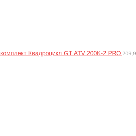
комплект Квадроцикл GT ATV 200K-2 PRO
209,
Пер
цен
сос
209