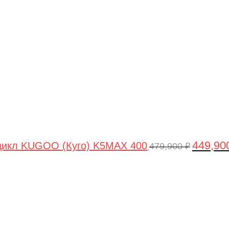
цена
составля
479,900 ₽
449,90
цикл KUGOO (Куго) K5MAX 400
479,900
₽