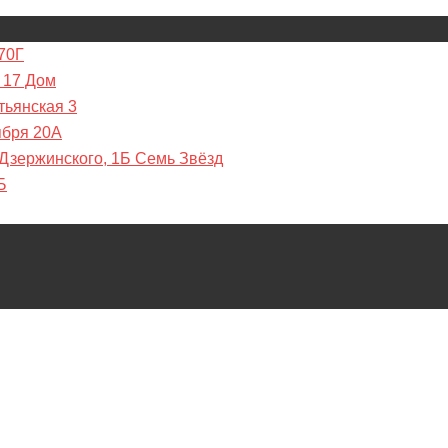
70Г
 17 Дом
тьянская 3
ября 20А
 Дзержинского, 1Б Семь Звёзд
Б