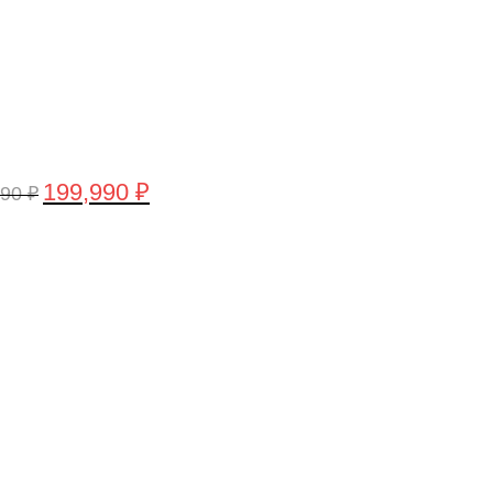
199,990
₽
990
₽
воначальная
Текущая
а
цена:
тавляла
199,990 ₽.
,990 ₽.