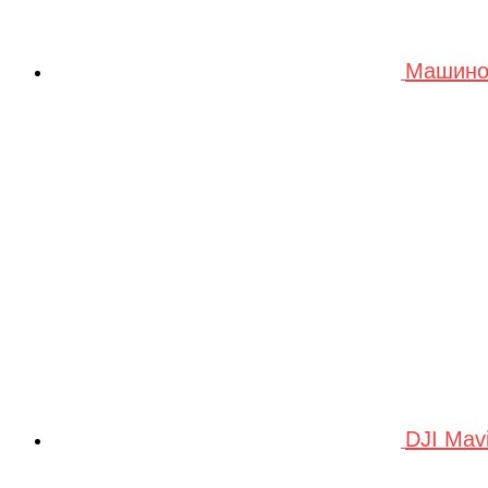
Машино
DJI Mav