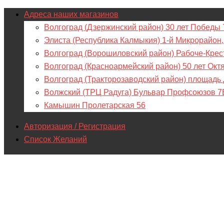
Адреса наших магазинов
Волгоград (Дзержинский район) 30 лет Победы 
Элиста (Республика Калмыкия) 1-й Микрорайон,
Волгоград (Ворошиловский район) Рабоче-Крес
Волгоград (Красноармейский район) 50 лет Окт
Волгоград (Тракторозаводский район) площадь
Волжский (ТРЦ Радуга) Бульвар Профсоюзов 7
Камышин Пролетарская 56
Авторизация / Регистрация
Список Желаний