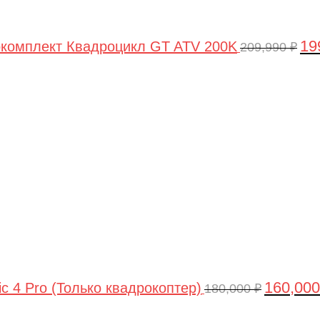
19
комплект Квадроцикл GT ATV 200K
209,990
₽
Первонач
цена
составлял
180,000 ₽.
160,00
ic 4 Pro (Только квадрокоптер)
180,000
₽
Первоначальная
Текущая