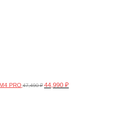
цена
цена:
составляла
44,990 ₽.
47,490 ₽.
44,990
₽
 M4 PRO
47,490
₽