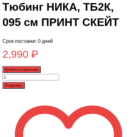
Тюбинг НИКА, ТБ2К,
095 см ПРИНТ СКЕЙТ
Срок поставки: 0 дней
2,990
₽
Купить в один клик
Количество
товара
В корзину
Тюбинг
НИКА,
ТБ2К,
095
см
ПРИНТ