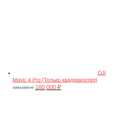
209,990 ₽.
DJI
Mavic 4 Pro (Только квадрокоптер)
160,000
₽
Первоначальная
Текущая
180,000
₽
цена
цена:
составляла
160,000 ₽.
180,000 ₽.