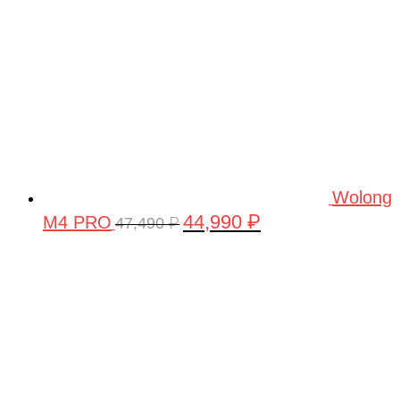
Wolong
44,990
₽
M4 PRO
Первоначальная
Текущая
47,490
₽
цена
цена:
составляла
44,990 ₽.
47,490 ₽.