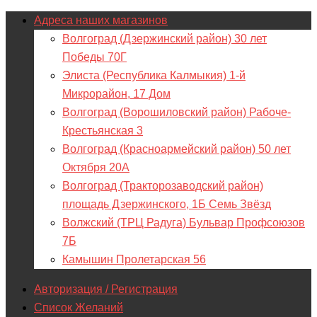
Адреса наших магазинов
Волгоград (Дзержинский район) 30 лет
Победы 70Г
Элиста (Республика Калмыкия) 1-й
Микрорайон, 17 Дом
Волгоград (Ворошиловский район) Рабоче-
Крестьянская 3
Волгоград (Красноармейский район) 50 лет
Октября 20А
Волгоград (Тракторозаводский район)
площадь Дзержинского, 1Б Семь Звёзд
Волжский (ТРЦ Радуга) Бульвар Профсоюзов
7Б
Камышин Пролетарская 56
Авторизация / Регистрация
Список Желаний