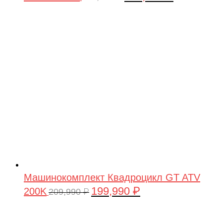
цена
цена:
составляла
199,990 ₽.
209,990 ₽.
Машинокомплект Квадроцикл GT ATV
199,990
₽
200K
Первоначальная
Текущая
209,990
₽
цена
цена:
составляла
199,990 ₽.