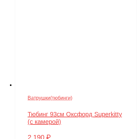
Ватрушки(тюбинги)
Тюбинг 93см Оксфорд Superkitty
(с камерой)
2,190
₽