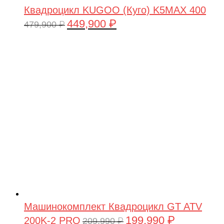
Квадроцикл KUGOO (Куго) K5MAX 400
449,900
₽
Первоначальная
Текущая
479,900
₽
цена
цена:
составляла
449,900 ₽.
479,900 ₽.
Машинокомплект Квадроцикл GT ATV
199,990
₽
200K-2 PRO
Первоначальная
Текущая
209,990
₽