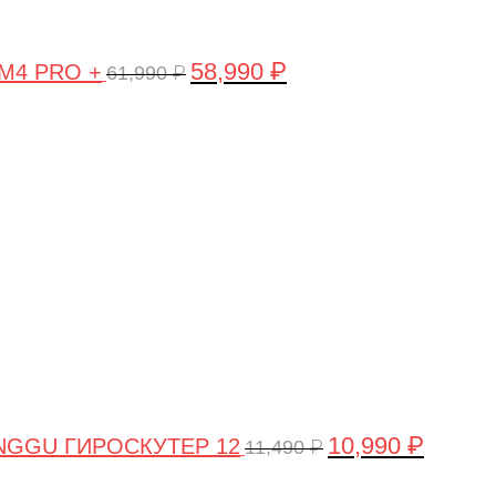
58,990
₽
 M4 PRO +
61,990
₽
Первоначальная
Текущая
цена
цена:
составляла
10,990 ₽
11,490 ₽.
10,990
₽
NGGU ГИРОСКУТЕР 12
11,490
₽
Первоначальная
Текуща