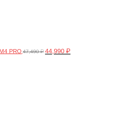
44,990
₽
 M4 PRO
47,490
₽
Первоначальная
Текущая
цена
цена:
составляла
58,990 ₽.
61,990 ₽.