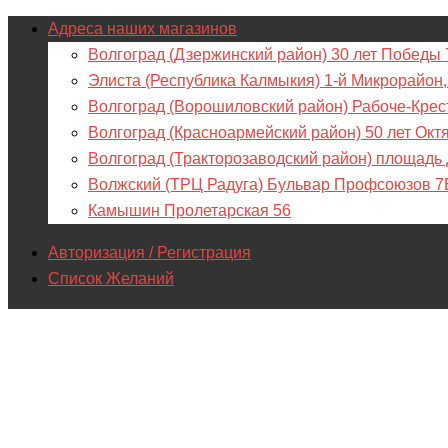
Адреса наших магазинов
Волгоград (Дзержинский район) 30 лет Победы 
Элиста (Республика Калмыкия) 1-й Микрорайон,
Волгоград (Ворошиловский район) Рабоче-Крес
Волгоград (Красноармейский район) 50 лет Окт
Волгоград (Тракторозаводский район) площадь
Волжский (ТРЦ Радуга) Бульвар Профсоюзов 7
Камышин Пролетарская 56
Авторизация / Регистрация
Список Желаний