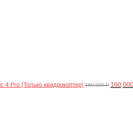
цена
составля
180,000 ₽.
160,00
ic 4 Pro (Только квадрокоптер)
180,000
₽
Первоначальная
Текущая
цена
цена:
составляла
44,990 ₽.
47,490 ₽.