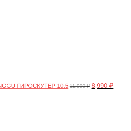
цена
цена:
составляла
8,990 ₽.
11,990 ₽.
8,990
₽
GGU ГИРОСКУТЕР 10.5
11,990
₽