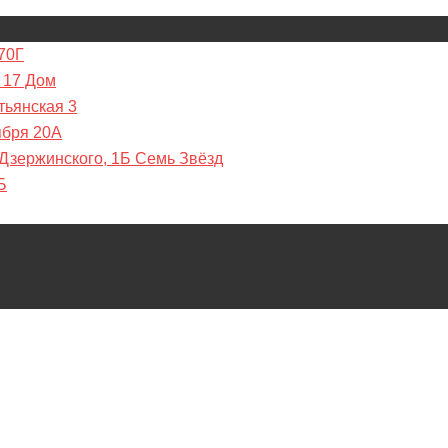
70Г
 17 Дом
тьянская 3
ября 20А
 Дзержинского, 1Б Семь Звёзд
Б