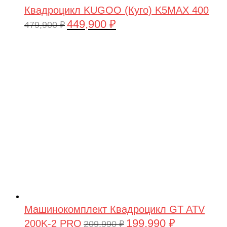
Квадроцикл KUGOO (Куго) K5MAX 400
449,900
₽
Первоначальная
Текущая
479,900
₽
цена
цена:
составляла
449,900 ₽.
479,900 ₽.
Машинокомплект Квадроцикл GT ATV
199,990
₽
200K-2 PRO
Первоначальная
Текущая
209,990
₽