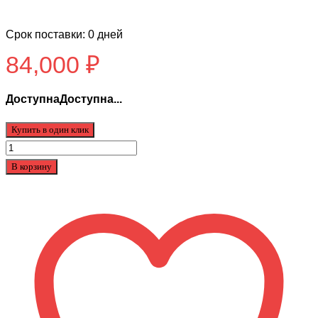
Срок поставки: 0 дней
84,000
₽
ДоступнаДоступна...
Купить в один клик
Количество
товара
В корзину
VELOCIFERO
MAD
810
WEEC