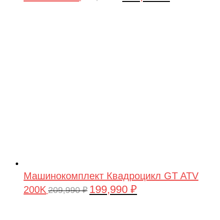
цена
цена:
составляла
199,990 ₽.
209,990 ₽.
Машинокомплект Квадроцикл GT ATV
199,990
₽
200K
Первоначальная
Текущая
209,990
₽
цена
цена:
составляла
199,990 ₽.