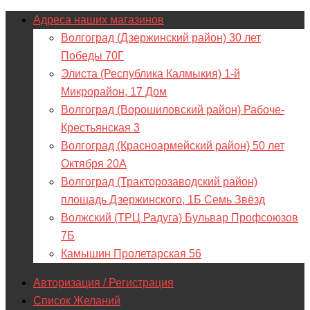
Адреса наших магазинов
Волгоград (Дзержинский район) 30 лет
Победы 70Г
Элиста (Республика Калмыкия) 1-й
Микрорайон, 17 Дом
Волгоград (Ворошиловский район) Рабоче-
Крестьянская 3
Волгоград (Красноармейский район) 50 лет
Октября 20А
Волгоград (Тракторозаводский район)
площадь Дзержинского, 1Б Семь Звёзд
Волжский (ТРЦ Радуга) Бульвар Профсоюзов
7Б
Камышин Пролетарская 56
Авторизация / Регистрация
Список Желаний