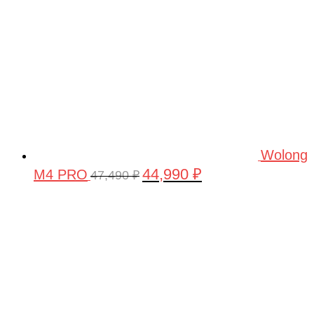
Wolong
44,990
₽
M4 PRO
Первоначальная
Текущая
47,490
₽
цена
цена:
составляла
44,990 ₽.
47,490 ₽.