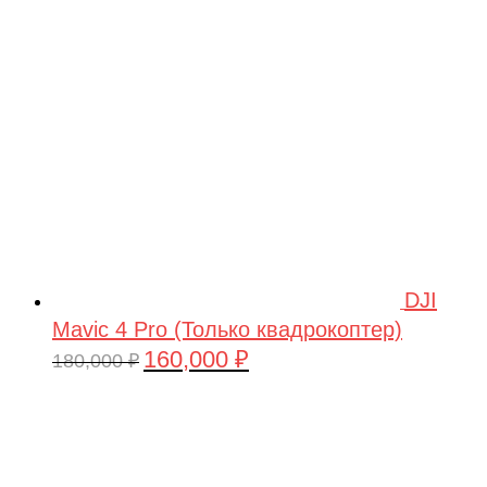
209,990 ₽.
DJI
Mavic 4 Pro (Только квадрокоптер)
160,000
₽
Первоначальная
Текущая
180,000
₽
цена
цена:
составляла
160,000 ₽.
180,000 ₽.