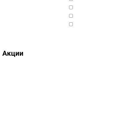
DELTA
DJI
DMD
Double Eagle
Double Eagle Man
Акции
DRAGON
Dualtron
Eastern Express
ECX
ELTRECO
Evo Stunt
FAVORIT
Feilong