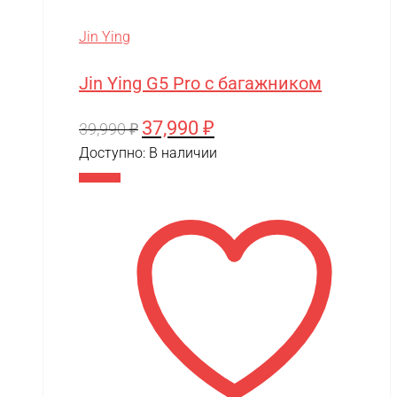
MJX
Jin Ying
Motoland
Jin Ying G5 Pro с багажником
MR.Hobby
MX
37,990
₽
Первоначальная
Текущая
39,990
₽
цена
цена:
MYTOY
Доступно:
В наличии
составляла
37,990 ₽.
В корзину
MZ(Meizhi)
39,990 ₽.
Nika
Nine Eagles
Novatrack
NVision
OAS
One Star