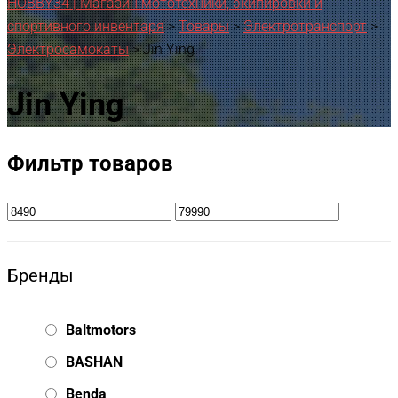
HOBBY34 | Магазин мототехники, экипировки и
спортивного инвентаря
>
Товары
>
Электротранспорт
>
Электросамокаты
>
Jin Ying
Jin Ying
Фильтр товаров
Бренды
Baltmotors
BASHAN
Benda