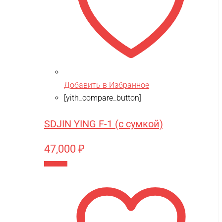
XingBao
XIRO
XMX
YACOTA
YOKAMURA
Добавить в Избранное
[yith_compare_button]
Zaxboard
Zegan
SDJIN YING F-1 (с сумкой)
ZEROTECH
47,000
₽
ZhengGuang
В корзину
Zhorya
Zing
ZING VINNI