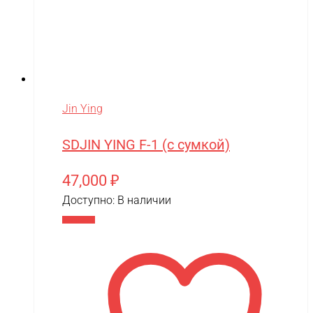
VTB
Walkera
Wellness
Wels
WHITE SIBERIA
Jin Ying
Wingsland
SDJIN YING F-1 (с сумкой)
Winter team
Winyea
47,000
₽
Доступно:
В наличии
WLTOYS
В корзину
Wolong
WPL
WXE
Xiaomi