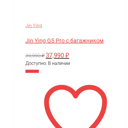
SkyRC
Slardar
SmartOne
Jin Ying
Smer
Jin Ying G5 Pro с багажником
Spard
37,990
₽
Первоначальная
Текущая
39,990
₽
Standart
цена
цена:
Доступно:
В наличии
STELS
составляла
37,990 ₽.
В корзину
SUR-RON
39,990 ₽.
SYMA
Taigen
TAKOM
Tamiya
Team Associated