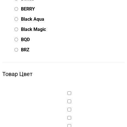
BERRY
Black Aqua
Black Magic
BQD
BRZ
Bsd Racing
BSQ
Товар Цвет
Bugatti
Cada Technics
CENNAM / Qileshi
CHENGHAO
Chi Lok Bo