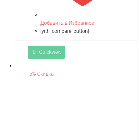
Remo Hobby
Revell
Добавить в Избранное
[yith_compare_button]
RiverToys
Robotime
Quickview
Rutrike
RWA
-5% Скидка
SDJIN-YING
Shipyard
SIBERTON
Siger
SJRC
Skyboard