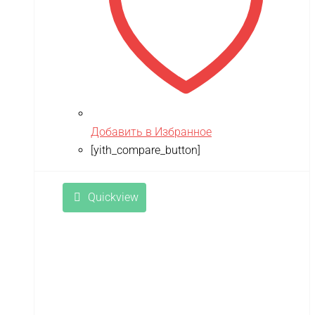
ZLATEK
Zvezda
Мишутка
Моделист
Орто-пазл
Таврида
Добавить в Избранное
[yith_compare_button]
Тимка
Quickview