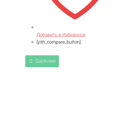
TRUMPETER
Tsinova
TWITTER
Добавить в Избранное
ULTRON
[yith_compare_button]
Vaterra
VBPower
Quickview
Velocifero
Viper
VMC
VolantexRC
Volteco
Voltrix