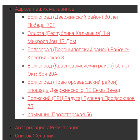
Адреса наших магазинов
Волгоград (Дзержинский район) 30 лет
Победы 70Г
Элиста (Республика Калмыкия) 1-й
Микрорайон, 17 Дом
Волгоград (Ворошиловский район) Рабоче-
Крестьянская 3
Волгоград (Красноармейский район) 50 лет
Октября 20А
Волгоград (Тракторозаводский район)
площадь Дзержинского, 1Б Семь Звёзд
Волжский (ТРЦ Радуга) Бульвар Профсоюзов
7Б
Камышин Пролетарская 56
Авторизация / Регистрация
Список Желаний