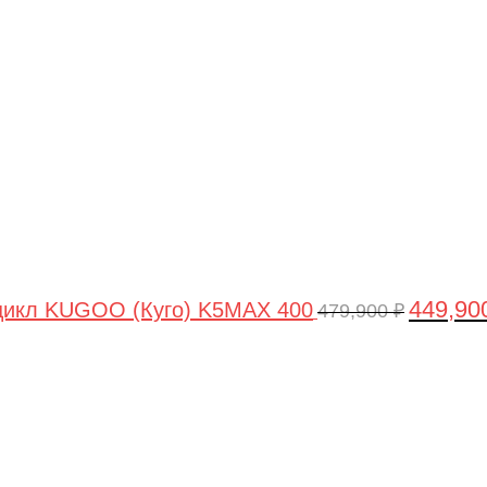
цена
составля
479,900 ₽
449,90
цикл KUGOO (Куго) K5MAX 400
479,900
₽