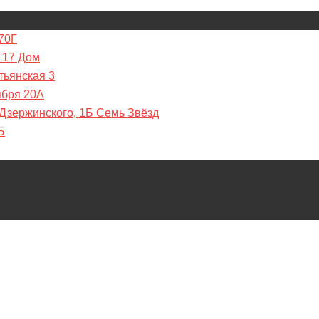
70Г
 17 Дом
тьянская 3
ября 20А
 Дзержинского, 1Б Семь Звёзд
Б