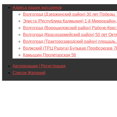
Адреса наших магазинов
Волгоград (Дзержинский район) 30 лет Победы 
Элиста (Республика Калмыкия) 1-й Микрорайон,
Волгоград (Ворошиловский район) Рабоче-Крес
Волгоград (Красноармейский район) 50 лет Окт
Волгоград (Тракторозаводский район) площадь
Волжский (ТРЦ Радуга) Бульвар Профсоюзов 7
Камышин Пролетарская 56
Авторизация / Регистрация
Список Желаний