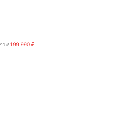
199,990
₽
990
₽
воначальная
Текущая
а
цена:
тавляла
199,990 ₽.
,990 ₽.