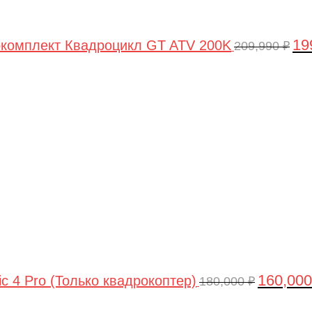
19
комплект Квадроцикл GT ATV 200K
209,990
₽
Первонач
цена
составлял
180,000 ₽.
160,00
ic 4 Pro (Только квадрокоптер)
180,000
₽
Первоначальная
Текущая