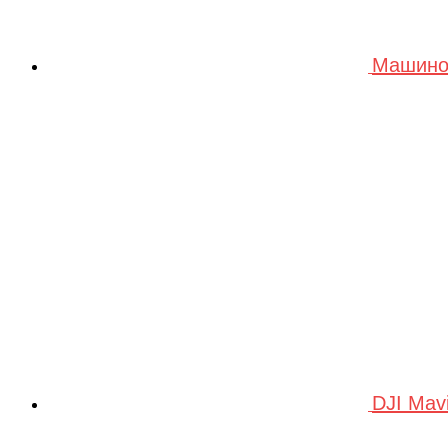
Машино
DJI Mav