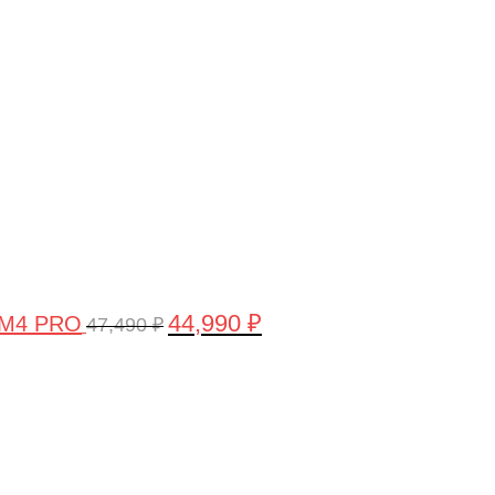
цена
цена:
составляла
44,990 ₽.
47,490 ₽.
44,990
₽
 M4 PRO
47,490
₽