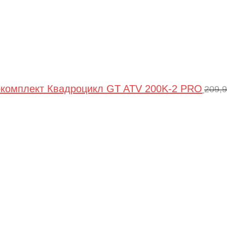
комплект Квадроцикл GT ATV 200K-2 PRO
209,
Пер
цен
сос
209