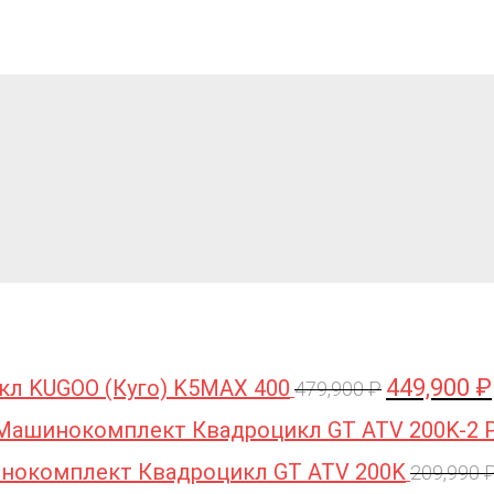
449,900
₽
кл KUGOO (Куго) K5MAX 400
Первоначаль
479,900
₽
цена
Машинокомплект Квадроцикл GT ATV 200K-2 
составляла
нокомплект Квадроцикл GT ATV 200K
209,990
479,900 ₽.