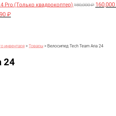
160,00
 4 Pro (Только квадрокоптер)
Первонача
180,000
₽
цена
990
₽
оначальная
Текущая
составлял
цена:
180,000 ₽.
вляла
44,990 ₽.
0 ₽.
го инвентаря
>
Товары
>
Велосипед Tech Team Aria 24
a 24