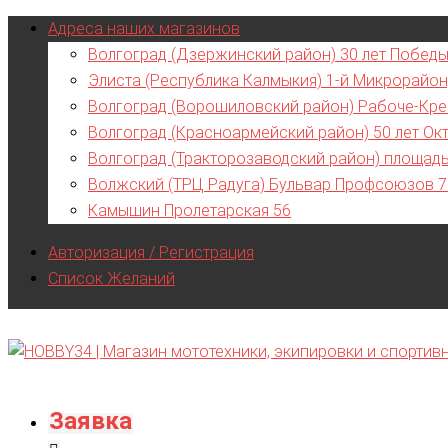
Адреса наших магазинов
Волгоград (Дзержинский район) 30 лет Победы
Элиста (Республика Калмыкия) 1-й Микрорайон
Волгоград (Ворошиловский район) Рабоче-Кре
Волгоград (Красноармейский район) 50 лет Ок
Волгоград (Тракторозаводский район) площад
Волжский (ТРЦ Радуга) Бульвар Профсоюзов 
Камышин Пролетарская 56
Авторизация / Регистрация
Список Желаний
Заявка