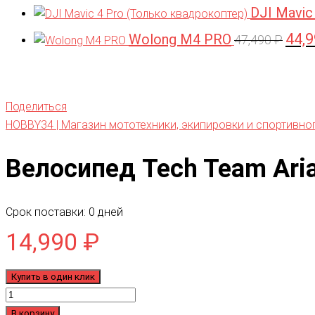
DJI Mavic
44,
Wolong M4 PRO
Перв
47,490
₽
цена
соста
47,49
Поделиться
HOBBY34 | Магазин мототехники, экипировки и спортивно
Велосипед Tech Team Ari
Срок поставки: 0 дней
14,990
₽
Купить в один клик
Количество
товара
В корзину