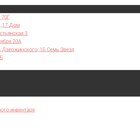
 70Г
, 17 Дом
стьянская 3
тября 20А
ь Дзержинского, 1Б Семь Звёзд
7Б