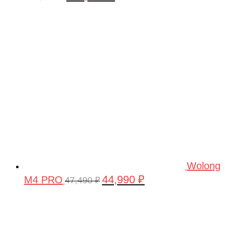
цена
цена:
составляла
160,000 ₽.
180,000 ₽.
Wolong
44,990
₽
M4 PRO
Первоначальная
Текущая
47,490
₽
цена
цена:
составляла
44,990 ₽.
47,490 ₽.