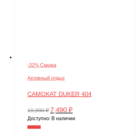
-32% Скидка
Активный отдых
САМОКАТ DUKER 404
7,490
₽
Первоначальная
Текущая
10,990
₽
цена
цена:
Доступно:
В наличии
составляла
7,490 ₽.
В корзину
10,990 ₽.