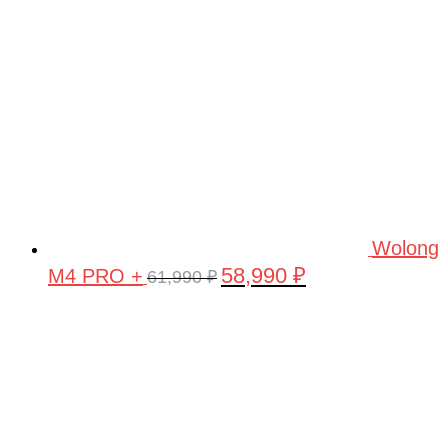
Wolong
58,990
₽
M4 PRO +
Первоначальная
Текущая
61,990
₽
цена
цена:
составляла
58,990 ₽.
61,990 ₽.