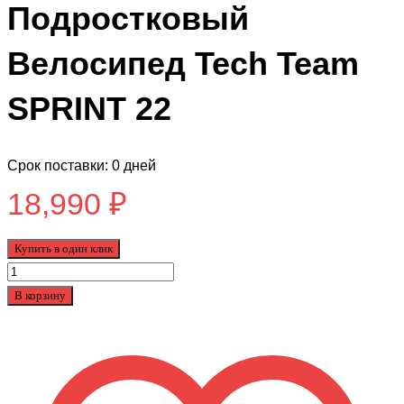
Подростковый
Велосипед Tech Team
SPRINT 22
Срок поставки: 0 дней
18,990
₽
Купить в один клик
Количество
товара
В корзину
Подростковый
Велосипед
Tech
Team