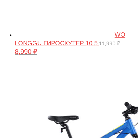
WO
LONGGU ГИРОСКУТЕР 10.5
11,990
₽
8,990
₽
Первоначальная
Текущая
цена
цена:
составляла
8,990 ₽.
11,990 ₽.