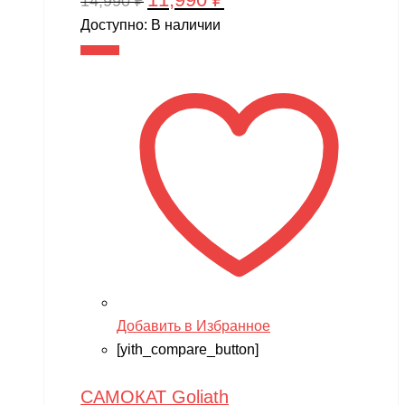
14,990
₽
цена
цена:
Доступно:
В наличии
составляла
11,990 ₽.
В корзину
14,990 ₽.
Добавить в Избранное
[yith_compare_button]
САМОКАТ Goliath