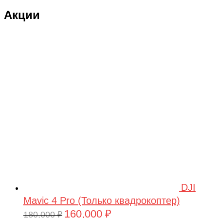
Акции
DJI
Mavic 4 Pro (Только квадрокоптер)
160,000
₽
Первоначальная
Текущая
180,000
₽