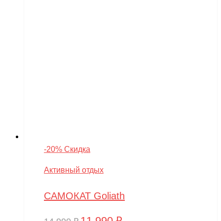
-20% Скидка
Активный отдых
САМОКАТ Goliath
11,990
₽
Первоначальная
Текущая