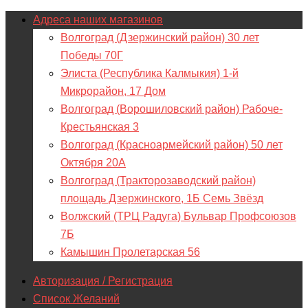
Адреса наших магазинов
Волгоград (Дзержинский район) 30 лет
Победы 70Г
Элиста (Республика Калмыкия) 1-й
Микрорайон, 17 Дом
Волгоград (Ворошиловский район) Рабоче-
Крестьянская 3
Волгоград (Красноармейский район) 50 лет
Октября 20А
Волгоград (Тракторозаводский район)
площадь Дзержинского, 1Б Семь Звёзд
Волжский (ТРЦ Радуга) Бульвар Профсоюзов
7Б
Камышин Пролетарская 56
Авторизация / Регистрация
Список Желаний