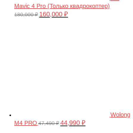
Mavic 4 Pro (Только квадрокоптер)
160,000
₽
Первоначальная
Текущая
180,000
₽
цена
цена:
составляла
160,000 ₽.
180,000 ₽.
Wolong
44,990
₽
M4 PRO
Первоначальная
Текущая
47,490
₽
цена
цена: