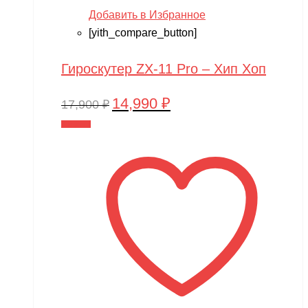
Добавить в Избранное
[yith_compare_button]
Гироскутер ZX-11 Pro – Хип Хоп
14,990
₽
Первоначальная
Текущая
17,900
₽
цена
цена:
В корзину
составляла
14,990 ₽.
17,900 ₽.