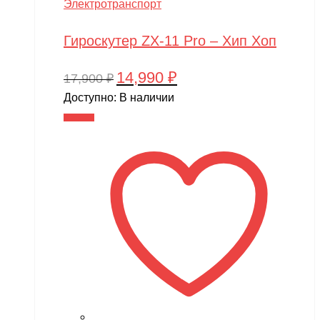
Электротранспорт
Гироскутер ZX-11 Pro – Хип Хоп
14,990
₽
Первоначальная
Текущая
17,900
₽
цена
цена:
Доступно:
В наличии
составляла
14,990 ₽.
В корзину
17,900 ₽.