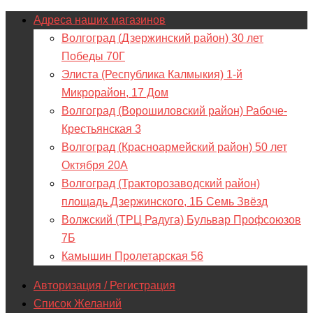
Адреса наших магазинов
Волгоград (Дзержинский район) 30 лет
Победы 70Г
Элиста (Республика Калмыкия) 1-й
Микрорайон, 17 Дом
Волгоград (Ворошиловский район) Рабоче-
Крестьянская 3
Волгоград (Красноармейский район) 50 лет
Октября 20А
Волгоград (Тракторозаводский район)
площадь Дзержинского, 1Б Семь Звёзд
Волжский (ТРЦ Радуга) Бульвар Профсоюзов
7Б
Камышин Пролетарская 56
Авторизация / Регистрация
Список Желаний