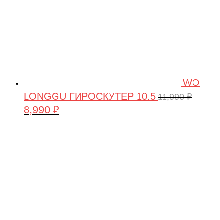
WO
LONGGU ГИРОСКУТЕР 10.5
11,990
₽
8,990
₽
Первоначальная
Текущая
цена
цена:
составляла
8,990 ₽.
11,990 ₽.