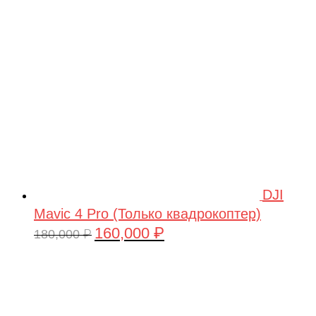
209,990 ₽.
DJI
Mavic 4 Pro (Только квадрокоптер)
160,000
₽
Первоначальная
Текущая
180,000
₽
цена
цена:
составляла
160,000 ₽.
180,000 ₽.