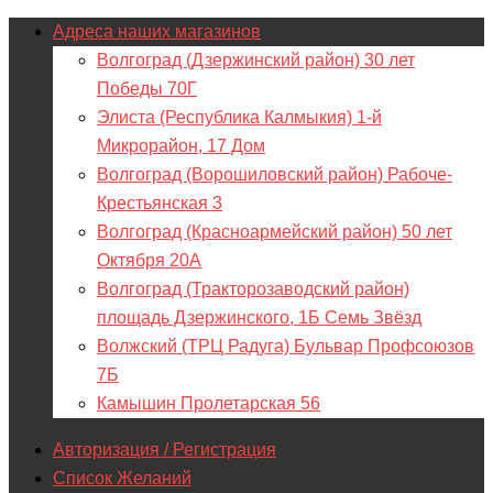
Адреса наших магазинов
Волгоград (Дзержинский район) 30 лет
Победы 70Г
Элиста (Республика Калмыкия) 1-й
Микрорайон, 17 Дом
Волгоград (Ворошиловский район) Рабоче-
Крестьянская 3
Волгоград (Красноармейский район) 50 лет
Октября 20А
Волгоград (Тракторозаводский район)
площадь Дзержинского, 1Б Семь Звёзд
Волжский (ТРЦ Радуга) Бульвар Профсоюзов
7Б
Камышин Пролетарская 56
Авторизация / Регистрация
Список Желаний