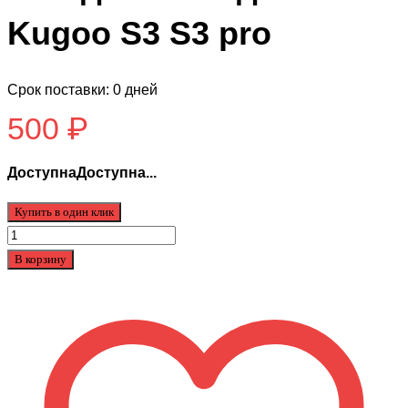
Kugoo S3 S3 pro
Срок поставки: 0 дней
500
₽
ДоступнаДоступна...
Купить в один клик
Количество
товара
В корзину
Втулка
механизм
складывания
для
Kugoo
S3