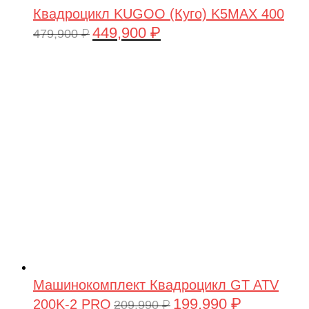
Квадроцикл KUGOO (Куго) K5MAX 400
449,900
₽
Первоначальная
Текущая
479,900
₽
цена
цена:
составляла
449,900 ₽.
479,900 ₽.
Машинокомплект Квадроцикл GT ATV
199,990
₽
200K-2 PRO
Первоначальная
Текущая
209,990
₽