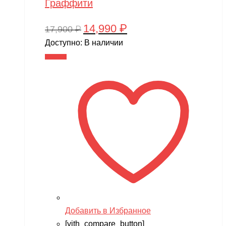
Граффити
14,990
₽
Первоначальная
Текущая
17,900
₽
цена
цена:
Доступно:
В наличии
составляла
14,990 ₽.
В корзину
17,900 ₽.
Добавить в Избранное
[yith_compare_button]