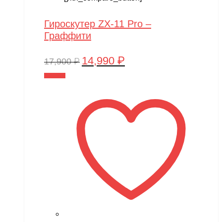
Гироскутер ZX-11 Pro –
Граффити
14,990
₽
Первоначальная
Текущая
17,900
₽
цена
цена:
В корзину
составляла
14,990 ₽.
17,900 ₽.