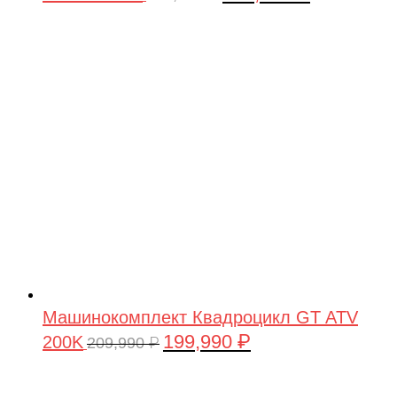
цена
цена:
составляла
199,990 ₽.
209,990 ₽.
Машинокомплект Квадроцикл GT ATV
199,990
₽
200K
Первоначальная
Текущая
209,990
₽
цена
цена:
составляла
199,990 ₽.