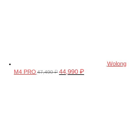
Wolong
44,990
₽
M4 PRO
Первоначальная
Текущая
47,490
₽
цена
цена:
составляла
44,990 ₽.
47,490 ₽.