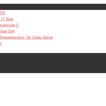
70Г
 17 Дом
тьянская 3
ября 20А
 Дзержинского, 1Б Семь Звёзд
Б