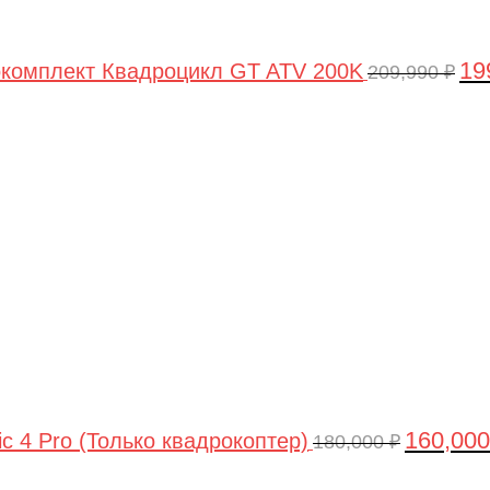
19
комплект Квадроцикл GT ATV 200K
209,990
₽
Первонач
цена
составлял
180,000 ₽.
160,00
ic 4 Pro (Только квадрокоптер)
180,000
₽
Первоначальная
Текущая