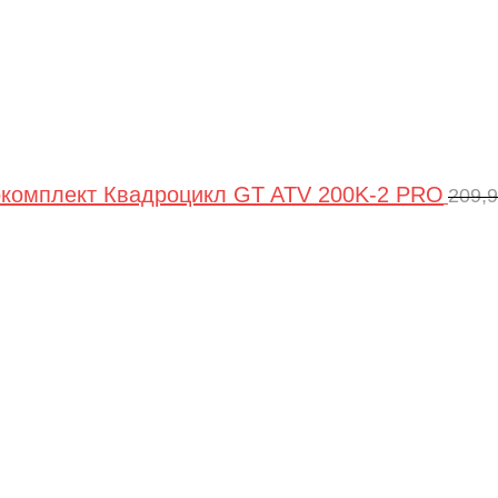
комплект Квадроцикл GT ATV 200K-2 PRO
209,
Пер
цен
сос
209