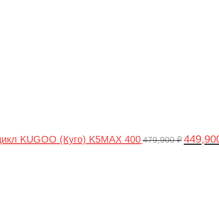
цена
составля
479,900 ₽
449,90
цикл KUGOO (Куго) K5MAX 400
479,900
₽