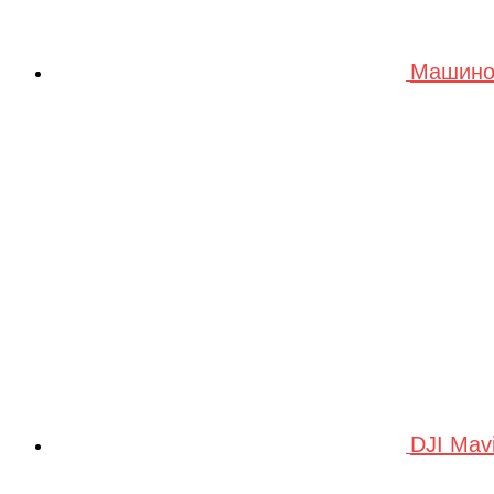
Машино
DJI Mav