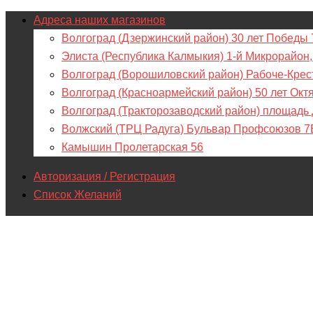
Адреса наших магазинов
Волгоград (Дзержинский район) 30 лет Победы 
Элиста (Республика Калмыкия) 1-й Микрорайон,
Волгоград (Ворошиловский район) Рабоче-Крес
Волгоград (Красноармейский район) 50 лет Окт
Волгоград (Тракторозаводский район) площадь
Волжский (ТРЦ Радуга) Бульвар Профсоюзов 7
Камышин Пролетарская 56
Авторизация / Регистрация
Список Желаний