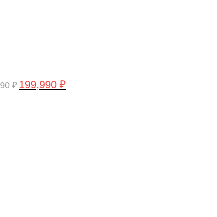
199,990
₽
990
₽
воначальная
Текущая
а
цена:
тавляла
199,990 ₽.
,990 ₽.