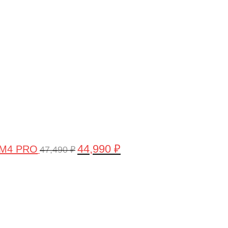
цена
цена:
составляла
44,990 ₽.
47,490 ₽.
44,990
₽
 M4 PRO
47,490
₽