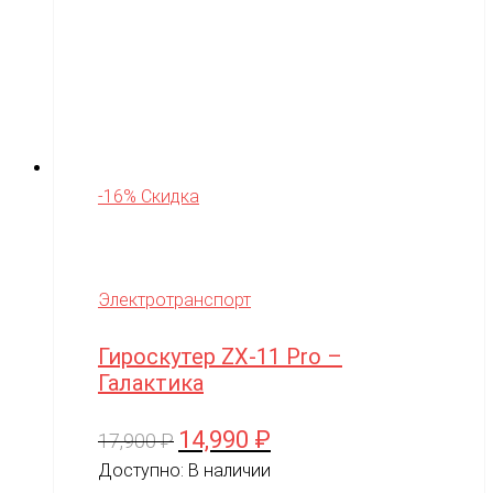
-16% Скидка
Электротранспорт
Гироскутер ZX-11 Pro –
Галактика
14,990
₽
Первоначальная
Текущая
17,900
₽
цена
цена:
Доступно:
В наличии