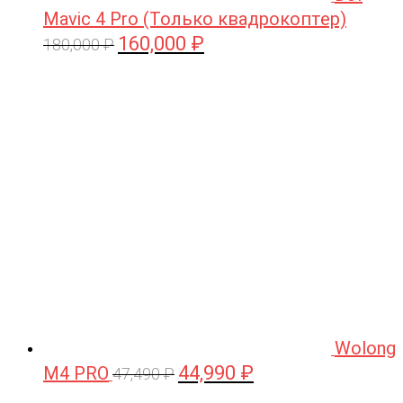
Mavic 4 Pro (Только квадрокоптер)
160,000
₽
Первоначальная
Текущая
180,000
₽
цена
цена:
составляла
160,000 ₽.
180,000 ₽.
Wolong
44,990
₽
M4 PRO
Первоначальная
Текущая
47,490
₽
цена
цена: