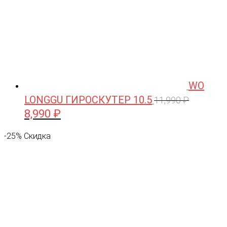
WO
LONGGU ГИРОСКУТЕР 10.5
11,990
₽
8,990
₽
Первоначальная
Текущая
цена
цена:
-25% Скидка
составляла
8,990 ₽.
11,990 ₽.