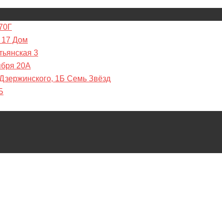
70Г
 17 Дом
тьянская 3
ября 20А
 Дзержинского, 1Б Семь Звёзд
Б