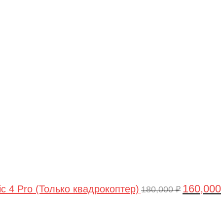
Первонач
цена
составлял
180,000 ₽.
160,00
ic 4 Pro (Только квадрокоптер)
180,000
₽
Первоначальная
Текущая
цена
цена: