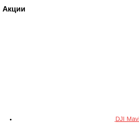
Акции
DJI Mav