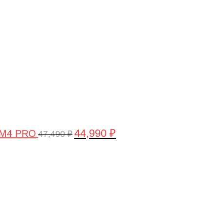
составляла
44,990 ₽.
47,490 ₽.
44,990
₽
 M4 PRO
47,490
₽
Первоначальная
Текущая
цена
цена:
составляла
58,990 ₽.
61,990 ₽.