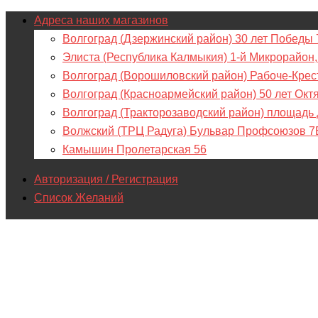
Адреса наших магазинов
Волгоград (Дзержинский район) 30 лет Победы 
Элиста (Республика Калмыкия) 1-й Микрорайон,
Волгоград (Ворошиловский район) Рабоче-Крес
Волгоград (Красноармейский район) 50 лет Окт
Волгоград (Тракторозаводский район) площадь
Волжский (ТРЦ Радуга) Бульвар Профсоюзов 7
Камышин Пролетарская 56
Авторизация / Регистрация
Список Желаний