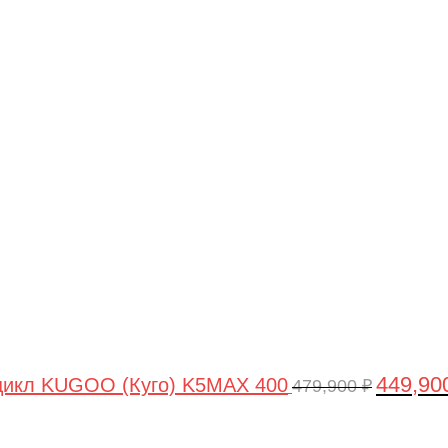
Первонач
цена
составля
479,900 ₽
449,90
цикл KUGOO (Куго) K5MAX 400
479,900
₽