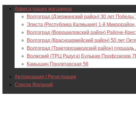
Адреса наших магазинов
Волгоград (Дзержинский район) 30 лет Победы 
Элиста (Республика Калмыкия) 1-й Микрорайон,
Волгоград (Ворошиловский район) Рабоче-Крес
Волгоград (Красноармейский район) 50 лет Окт
Волгоград (Тракторозаводский район) площадь
Волжский (ТРЦ Радуга) Бульвар Профсоюзов 7
Камышин Пролетарская 56
Авторизация / Регистрация
Список Желаний