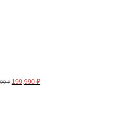
составляла
199,990 ₽.
209,990 ₽.
199,990
₽
990
₽
воначальная
Текущая
а
цена:
тавляла
199,990 ₽.
,990 ₽.