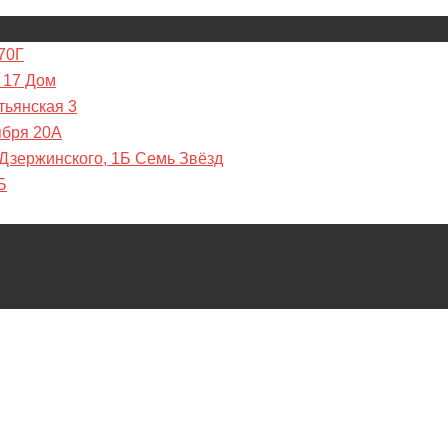
70Г
 17 Дом
тьянская 3
ября 20А
 Дзержинского, 1Б Семь Звёзд
Б