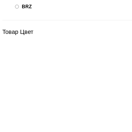
BRZ
Bsd Racing
BSQ
Товар Цвет
Bugatti
Cada Technics
CENNAM / Qileshi
CHENGHAO
Chi Lok Bo
DELTA
DJI
DMD
Double Eagle