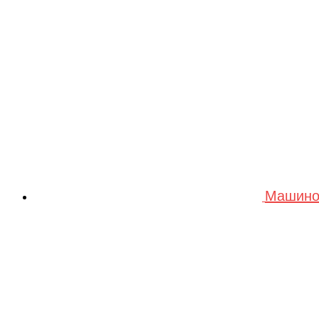
Gensace
Goldwing RC
Green City
GT
Halten
Harleybella
HASEGAWA
Машино
Heller
Heng Long
Himoto
HISUN
HOBBY BOSS