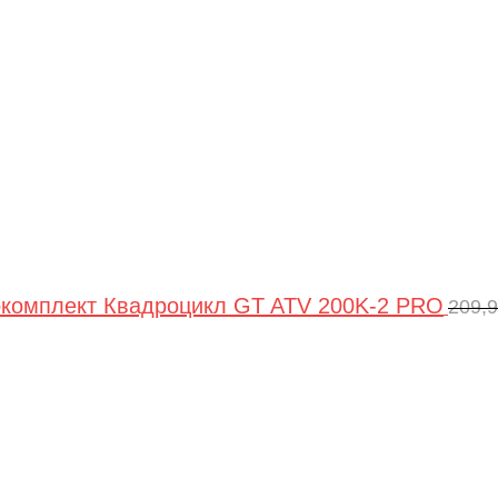
комплект Квадроцикл GT ATV 200K-2 PRO
209,
Пер
цен
сос
209