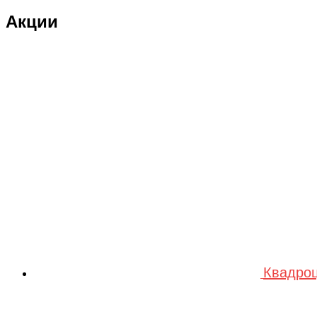
Double Eagle Man
Акции
DRAGON
Dualtron
Eastern Express
ECX
ELTRECO
Evo Stunt
FAVORIT
Feilong
feilun
Freewing
Квадро
Fullymax
FUTAI