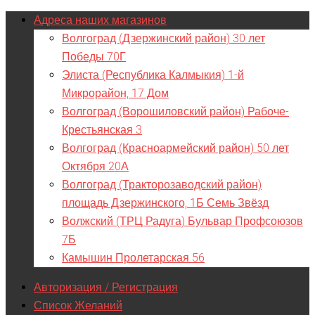
Адреса наших магазинов
Волгоград (Дзержинский район) 30 лет
Победы 70Г
Элиста (Республика Калмыкия) 1-й
Микрорайон, 17 Дом
Волгоград (Ворошиловский район) Рабоче-
Крестьянская 3
Волгоград (Красноармейский район) 50 лет
Октября 20А
Волгоград (Тракторозаводский район)
площадь Дзержинского, 1Б Семь Звёзд
Волжский (ТРЦ Радуга) Бульвар Профсоюзов
7Б
Камышин Пролетарская 56
Авторизация / Регистрация
Список Желаний