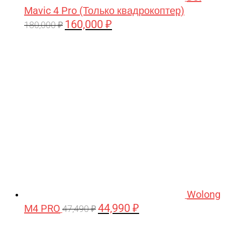
Mavic 4 Pro (Только квадрокоптер)
160,000
₽
Первоначальная
Текущая
180,000
₽
цена
цена:
составляла
160,000 ₽.
180,000 ₽.
Wolong
44,990
₽
M4 PRO
Первоначальная
Текущая
47,490
₽
цена
цена: