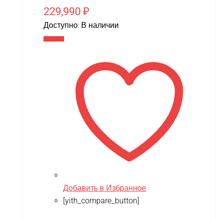
229,990
₽
Wolong
Доступно:
В наличии
WPL
В корзину
WXE
Xiaomi
XingBao
XIRO
XMX
YACOTA
YOKAMURA
Zaxboard
Zegan
Добавить в Избранное
[yith_compare_button]
ZEROTECH