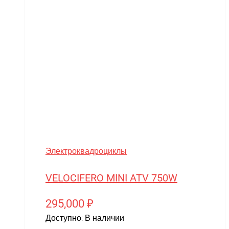
SIBERTON
Siger
SJRC
Skyboard
SkyRC
Slardar
SmartOne
Smer
Электроквадроциклы
Spard
Standart
VELOCIFERO MINI ATV 750W
STELS
295,000
₽
SUR-RON
Доступно:
В наличии
SYMA