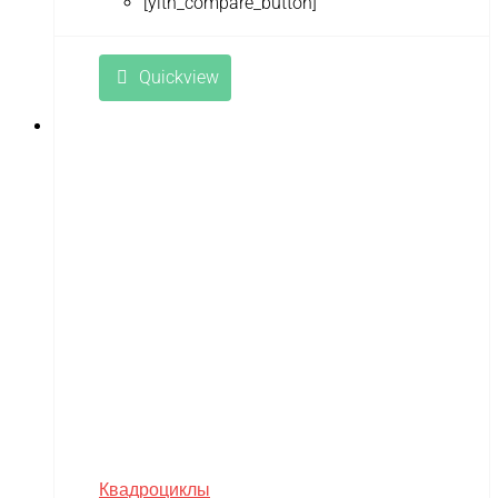
[yith_compare_button]
Quickview
Квадроциклы