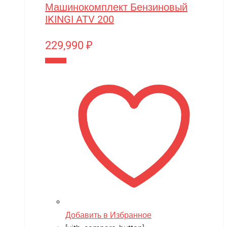
ZhengGuang
Машинокомплект Бензиновый
IKINGI ATV 200
Zhorya
Zing
229,990
₽
ZING VINNI
В корзину
ZLATEK
Zvezda
Мишутка
Моделист
Орто-пазл
Таврида
Тимка
Добавить в Избранное