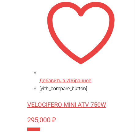
Novatrack
NVision
OAS
One Star
Phoenix Model
Pilage
Play-Doh
Добавить в Избранное
Power plant
[yith_compare_button]
PowerVision
Progasi
VELOCIFERO MINI ATV 750W
QIHUI
295,000
₽
Qike
В корзину
Qunxing