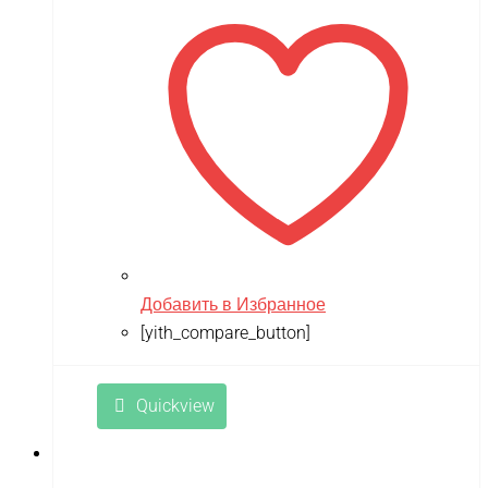
RAMATTI
Rant
Rastar
Razor
Remo Hobby
Revell
RiverToys
Добавить в Избранное
Robotime
[yith_compare_button]
Rutrike
RWA
Quickview
SDJIN-YING
Shipyard