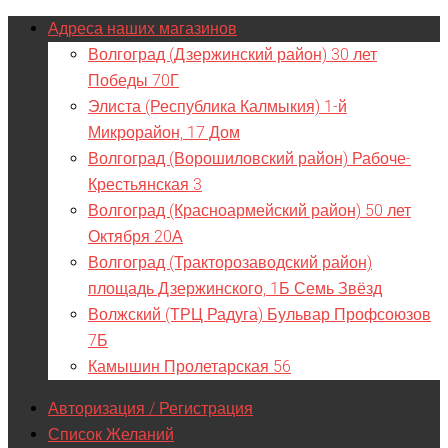
Адреса наших магазинов
Волгоград (Дзержинский район) 30 лет
Победы 70Г
Элиста (Республика Калмыкия) 1-й
Микрорайон, 17 Дом
Волгоград (Ворошиловский район) Рабоче-
Крестьянская 3
Волгоград (Красноармейский район) 50 лет
Октября 20А
Волгоград (Тракторозаводский район)
площадь Дзержинского, 1Б Семь Звёзд
Волжский (ТРЦ Радуга) Бульвар Профсоюзов
7Б
Камышин Пролетарская 56
Авторизация / Регистрация
Список Желаний