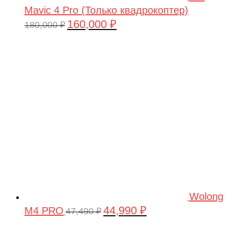
Mavic 4 Pro (Только квадрокоптер)
160,000
₽
Первоначальная
Текущая
180,000
₽
цена
цена:
составляла
160,000 ₽.
180,000 ₽.
Wolong
44,990
₽
M4 PRO
Первоначальная
Текущая
47,490
₽
цена
цена: