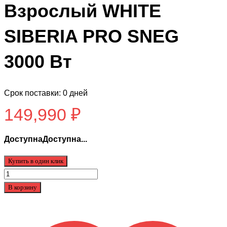
Взрослый WHITE
SIBERIA PRO SNEG
3000 Вт
Срок поставки: 0 дней
149,990
₽
ДоступнаДоступна...
Купить в один клик
Количество
товара
В корзину
Электроквадроцикл
Взрослый
WHITE