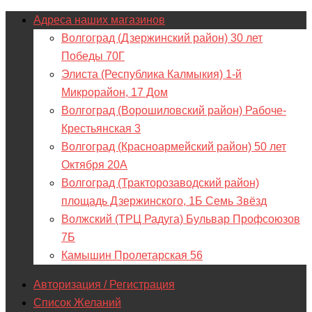
Адреса наших магазинов
Волгоград (Дзержинский район) 30 лет
Победы 70Г
Элиста (Республика Калмыкия) 1-й
Микрорайон, 17 Дом
Волгоград (Ворошиловский район) Рабоче-
Крестьянская 3
Волгоград (Красноармейский район) 50 лет
Октября 20А
Волгоград (Тракторозаводский район)
площадь Дзержинского, 1Б Семь Звёзд
Волжский (ТРЦ Радуга) Бульвар Профсоюзов
7Б
Камышин Пролетарская 56
Авторизация / Регистрация
Список Желаний