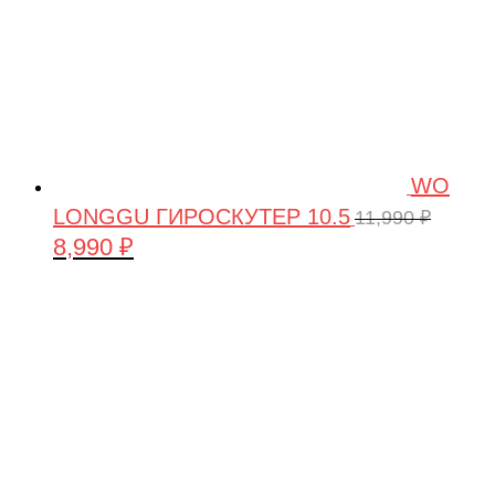
WO
LONGGU ГИРОСКУТЕР 10.5
11,990
₽
8,990
₽
Первоначальная
Текущая
цена
цена:
составляла
8,990 ₽.
11,990 ₽.