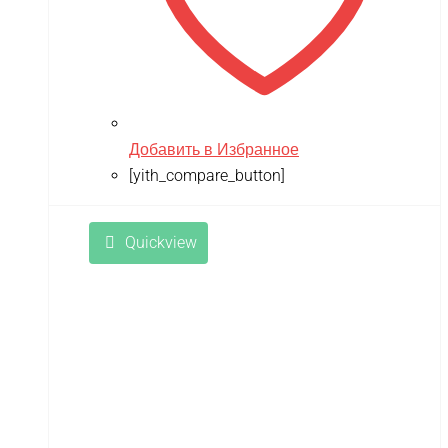
Razor
Remo Hobby
Revell
RiverToys
Добавить в Избранное
Robotime
[yith_compare_button]
Rutrike
Quickview
RWA
SDJIN-YING
Shipyard
SIBERTON
Siger
SJRC