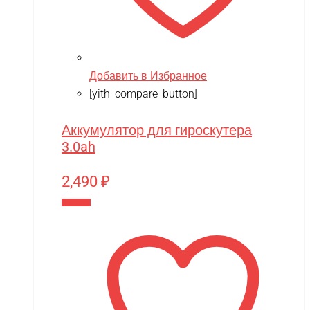
One Star
Phoenix Model
Pilage
Добавить в Избранное
Play-Doh
[yith_compare_button]
Power plant
Аккумулятор для гироскутера
PowerVision
3.0ah
Progasi
2,490
₽
QIHUI
В корзину
Qike
Qunxing
RAMATTI
Rant
Rastar