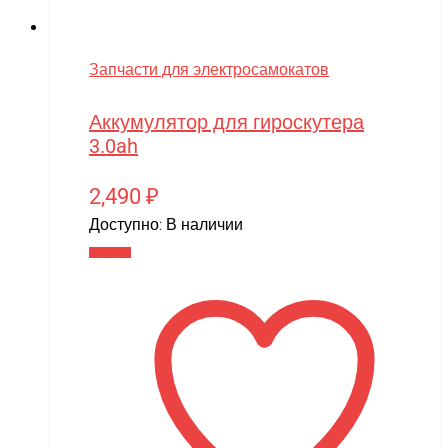
MIRAGE-PNP
MJX
Запчасти для электросамокатов
Motoland
Аккумулятор для гироскутера
MR.Hobby
3.0ah
MX
2,490
₽
MYTOY
Доступно:
В наличии
MZ(Meizhi)
В корзину
Nika
Nine Eagles
Novatrack
NVision
OAS