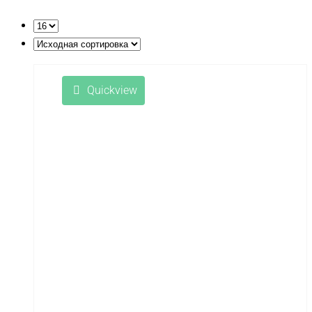
Lepin Technics
LishiToys
Little Sun
LongSen
Quickview
Losi
Maisto
Master Tools
Maverick
Mavic
Maytech
midway
MiniArt
MiniPro