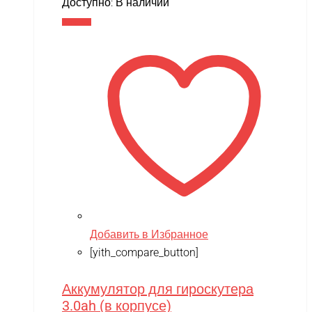
Доступно:
В наличии
Xiaomi
В корзину
XingBao
XIRO
XMX
YACOTA
YOKAMURA
Zaxboard
Zegan
ZEROTECH
Добавить в Избранное
ZhengGuang
[yith_compare_button]
Zhorya
Аккумулятор для гироскутера
Zing
3.0ah (в корпусе)