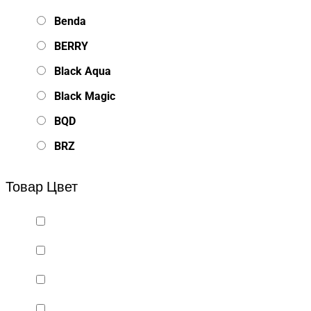
Benda
BERRY
Black Aqua
Black Magic
BQD
BRZ
Bsd Racing
Товар Цвет
BSQ
Bugatti
Cada Technics
CENNAM / Qileshi
CHENGHAO