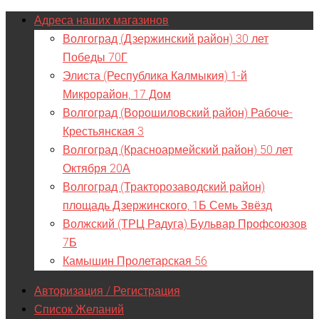
Адреса наших магазинов
Волгоград (Дзержинский район) 30 лет
Победы 70Г
Элиста (Республика Калмыкия) 1-й
Микрорайон, 17 Дом
Волгоград (Ворошиловский район) Рабоче-
Крестьянская 3
Волгоград (Красноармейский район) 50 лет
Октября 20А
Волгоград (Тракторозаводский район)
площадь Дзержинского, 1Б Семь Звёзд
Волжский (ТРЦ Радуга) Бульвар Профсоюзов
7Б
Камышин Пролетарская 56
Авторизация / Регистрация
Список Желаний