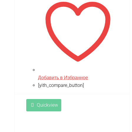
TRAXXAS
TRUMPETER
Tsinova
TWITTER
ULTRON
Vaterra
VBPower
Добавить в Избранное
Velocifero
[yith_compare_button]
Viper
VMC
Quickview
VolantexRC
Volteco