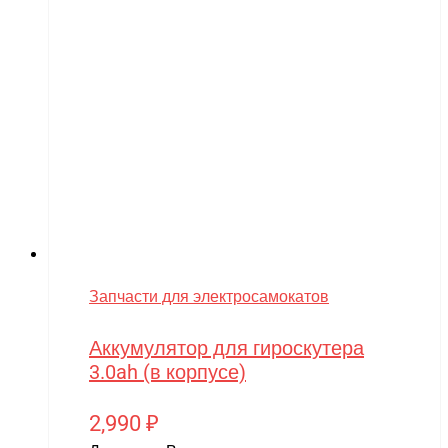
Voltrix
VTB
Walkera
Wellness
Wels
WHITE SIBERIA
Wingsland
Winter team
Winyea
Запчасти для электросамокатов
WLTOYS
Аккумулятор для гироскутера
Wolong
3.0ah (в корпусе)
WPL
2,990
₽
WXE