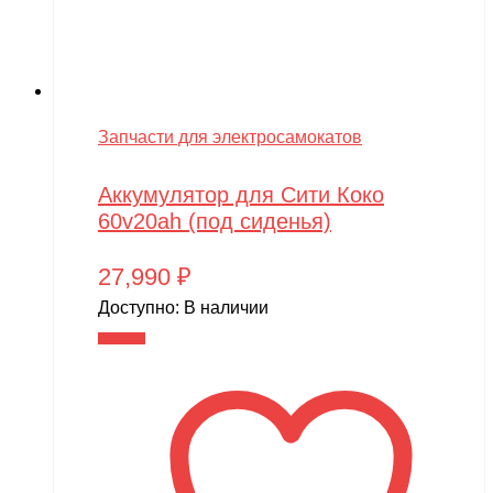
MiniArt
MiniPro
MIRAGE-PNP
MJX
Запчасти для электросамокатов
Motoland
Аккумулятор для Сити Коко
MR.Hobby
60v20ah (под сиденья)
MX
27,990
₽
MYTOY
Доступно:
В наличии
MZ(Meizhi)
В корзину
Nika
Nine Eagles
Novatrack
NVision