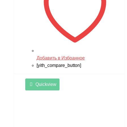
Rant
Rastar
Razor
Remo Hobby
Revell
RiverToys
Добавить в Избранное
Robotime
[yith_compare_button]
Rutrike
Quickview
RWA
SDJIN-YING
Shipyard
SIBERTON
Siger