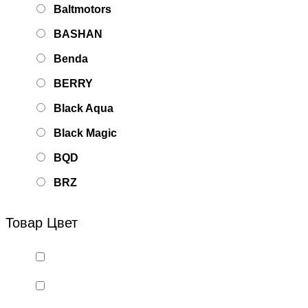
Baltmotors
BASHAN
Benda
BERRY
Black Aqua
Black Magic
BQD
BRZ
Bsd Racing
Товар Цвет
BSQ
Bugatti
Cada Technics
CENNAM / Qileshi