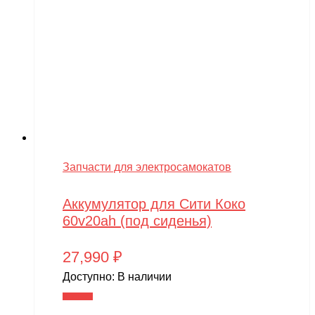
SJRC
Skyboard
SkyRC
Slardar
SmartOne
Smer
Запчасти для электросамокатов
Spard
Standart
Аккумулятор для Сити Коко
60v20ah (под сиденья)
STELS
SUR-RON
27,990
₽
Доступно:
В наличии
SYMA
В корзину
Taigen