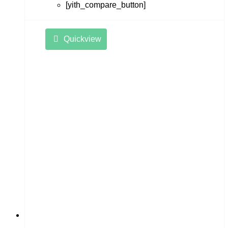
[yith_compare_button]
Quickview