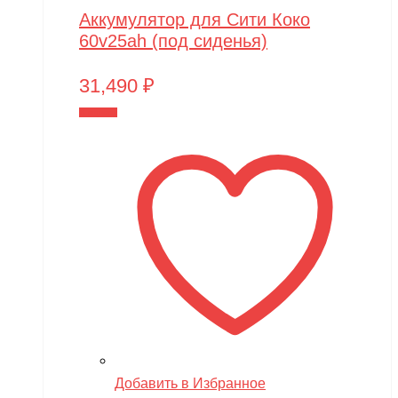
Аккумулятор для Сити Коко
Zing
60v25ah (под сиденья)
ZING VINNI
31,490
₽
ZLATEK
В корзину
Zvezda
Мишутка
Моделист
Орто-пазл
Таврида
Тимка
Добавить в Избранное