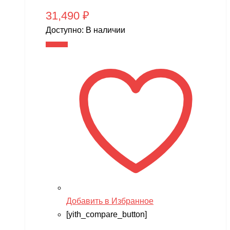
WPL
31,490
₽
WXE
Доступно:
В наличии
Xiaomi
В корзину
XingBao
XIRO
XMX
YACOTA
YOKAMURA
Zaxboard
Zegan
ZEROTECH
Добавить в Избранное
ZhengGuang
[yith_compare_button]
Zhorya