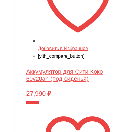
OAS
One Star
Phoenix Model
Pilage
Добавить в Избранное
Play-Doh
[yith_compare_button]
Power plant
Аккумулятор для Сити Коко
PowerVision
60v20ah (под сиденья)
Progasi
27,990
₽
QIHUI
В корзину
Qike
Qunxing
RAMATTI