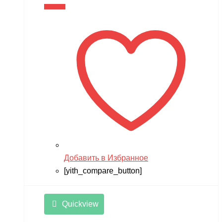
TMBK
В корзину
Torro
TRAXXAS
TRUMPETER
Tsinova
TWITTER
ULTRON
Vaterra
VBPower
Добавить в Избранное
Velocifero
[yith_compare_button]
Viper
VMC
Quickview
VolantexRC