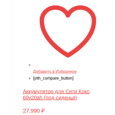
TAKOM
Tamiya
Team Associated
Team Orion
Technic
Techone
Tech team
Teddy bear
Добавить в Избранное
[yith_compare_button]
TGB
The Power of Team Magic
Аккумулятор для Сити Коко
Thunder Tiger
60v20ah (под сиденья)
TianShun
27,990
₽