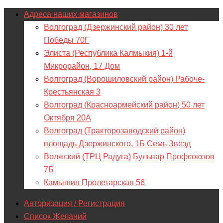
Адреса наших магазинов
Волгоград (Дзержинский район) 30 лет
Победы 70Г
Элиста (Республика Калмыкия) 1-й
Микрорайон, 17 Дом
Волгоград (Ворошиловский район) Рабоче-
Крестьянская 3
Волгоград (Красноармейский район) 50 лет
Октября 20А
Волгоград (Тракторозаводский район)
площадь Дзержинского, 1Б Семь Звёзд
Волжский (ТРЦ Радуга) Бульвар Профсоюзов
7Б
Камышин Пролетарская 56
Авторизация / Регистрация
Список Желаний