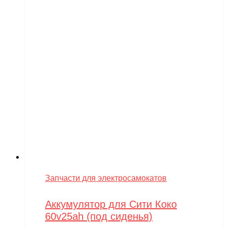
Volteco
Voltrix
VTB
Walkera
Wellness
Wels
WHITE SIBERIA
Wingsland
Winter team
Winyea
Запчасти для электросамокатов
WLTOYS
Аккумулятор для Сити Коко
Wolong
60v25ah (под сиденья)