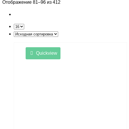
Отображение 81–96 из 412
составляла
8,990 ₽.
Lemmo
11,990 ₽.
Lepin Technics
LishiToys
Little Sun
LongSen
Quickview
Losi
Maisto
Master Tools
Maverick
Mavic
Maytech
midway