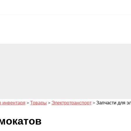
о инвентаря
>
Товары
>
Электротранспорт
>
Запчасти для э
амокатов