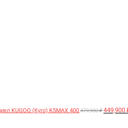
Первонача
цена
составляла
479,900 ₽.
449,900
икл KUGOO (Куго) K5MAX 400
479,900
₽