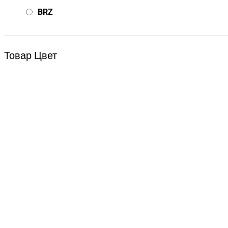
BRZ
Bsd Racing
BSQ
Товар Цвет
Bugatti
Cada Technics
CENNAM / Qileshi
CHENGHAO
Chi Lok Bo
DELTA
DJI
DMD
Double Eagle