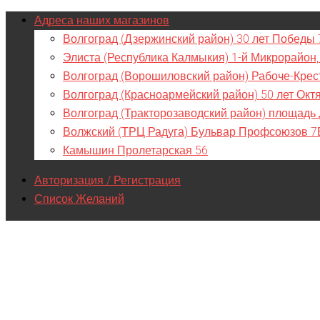
Адреса наших магазинов
Волгоград (Дзержинский район) 30 лет Победы 
Элиста (Республика Калмыкия) 1-й Микрорайон,
Волгоград (Ворошиловский район) Рабоче-Крес
Волгоград (Красноармейский район) 50 лет Окт
Волгоград (Тракторозаводский район) площадь
Волжский (ТРЦ Радуга) Бульвар Профсоюзов 7
Камышин Пролетарская 56
Авторизация / Регистрация
Список Желаний