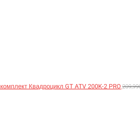
омплект Квадроцикл GT ATV 200K-2 PRO
209,9
Перв
цена
сост
209,9