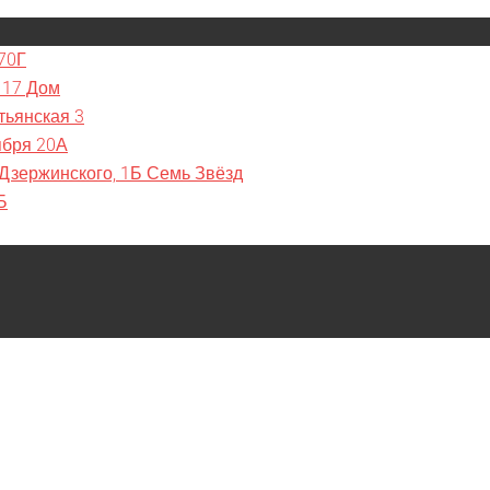
70Г
 17 Дом
тьянская 3
ября 20А
 Дзержинского, 1Б Семь Звёзд
Б