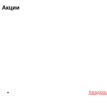
Double Eagle Man
Акции
DRAGON
Dualtron
Eastern Express
ECX
ELTRECO
Evo Stunt
FAVORIT
Feilong
feilun
Freewing
Квадроц
Fullymax
FUTAI