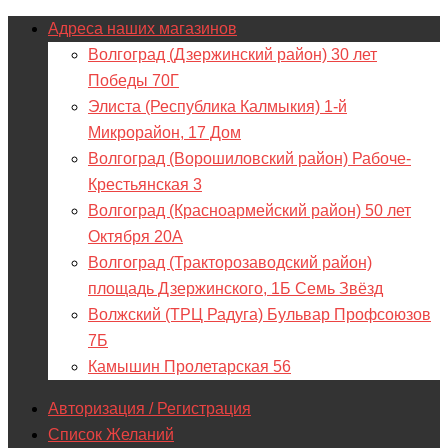
Адреса наших магазинов
Волгоград (Дзержинский район) 30 лет
Победы 70Г
Элиста (Республика Калмыкия) 1-й
Микрорайон, 17 Дом
Волгоград (Ворошиловский район) Рабоче-
Крестьянская 3
Волгоград (Красноармейский район) 50 лет
Октября 20А
Волгоград (Тракторозаводский район)
площадь Дзержинского, 1Б Семь Звёзд
Волжский (ТРЦ Радуга) Бульвар Профсоюзов
7Б
Камышин Пролетарская 56
Авторизация / Регистрация
Список Желаний