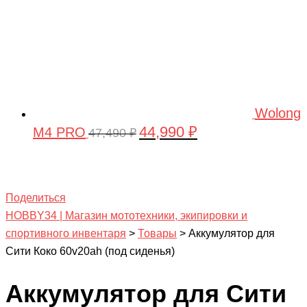
Wolong
44,990
₽
M4 PRO
Первоначальная
Текущая
47,490
₽
цена
цена:
составляла
44,990 ₽.
47,490 ₽.
Поделиться
HOBBY34 | Магазин мототехники, экипировки и
спортивного инвентаря
>
Товары
>
Аккумулятор для
Сити Коко 60v20ah (под сиденья)
Аккумулятор для Сити