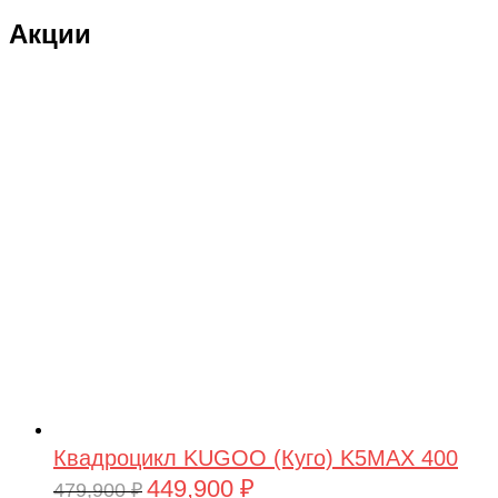
Акции
Квадроцикл KUGOO (Куго) K5MAX 400
449,900
₽
Первоначальная
Текущая
479,900
₽