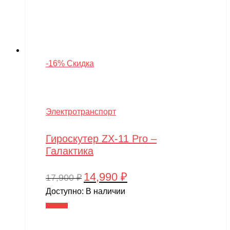
-16% Скидка
Электротранспорт
Гироскутер ZX-11 Pro –
Галактика
14,990
₽
Первоначальная
Текущая
17,900
₽
цена
цена:
Доступно:
В наличии
составляла
14,990 ₽.
В корзину
17,900 ₽.