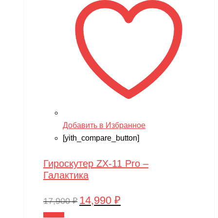
Добавить в Избранное
[yith_compare_button]
Гироскутер ZX-11 Pro –
Галактика
14,990
₽
Первоначальная
Текущая
17,900
₽
цена
цена:
В корзину