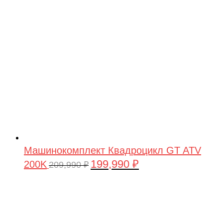
209,990 ₽.
Машинокомплект Квадроцикл GT ATV
199,990
₽
200K
Первоначальная
Текущая
209,990
₽
цена
цена:
составляла
199,990 ₽.
209,990 ₽.