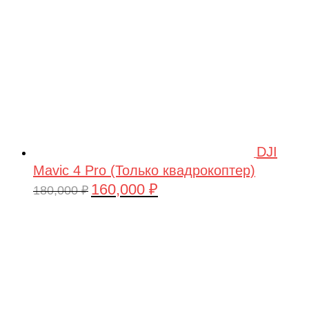
DJI
Mavic 4 Pro (Только квадрокоптер)
160,000
₽
Первоначальная
Текущая
180,000
₽
цена
цена:
составляла
160,000 ₽.
180,000 ₽.