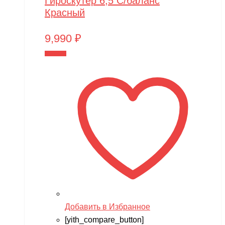
Гироскутер 6,5 С/баланс
Красный
9,990
₽
В корзину
Добавить в Избранное
[yith_compare_button]