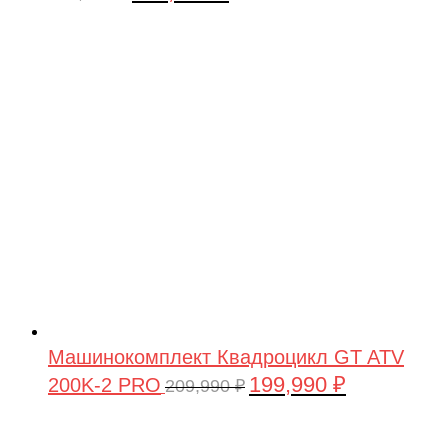
цена
цена:
составляла
449,900 ₽.
479,900 ₽.
Машинокомплект Квадроцикл GT ATV
199,990
₽
200K-2 PRO
Первоначальная
Текущая
209,990
₽
цена
цена:
составляла
199,990 ₽.