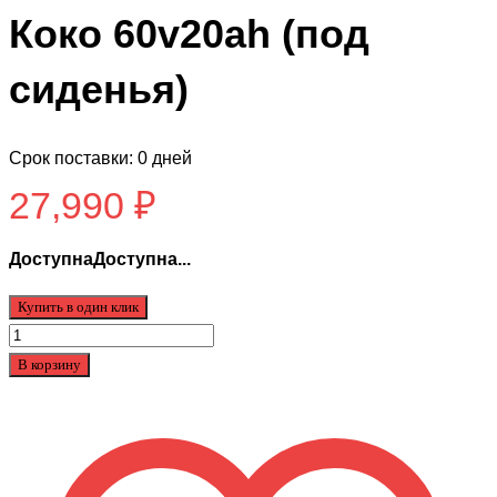
Коко 60v20ah (под
сиденья)
Срок поставки: 0 дней
27,990
₽
ДоступнаДоступна...
Купить в один клик
Количество
товара
В корзину
Аккумулятор
для
Сити
Коко