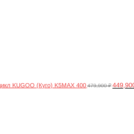
цена
составля
479,900 ₽
449,90
цикл KUGOO (Куго) K5MAX 400
479,900
₽