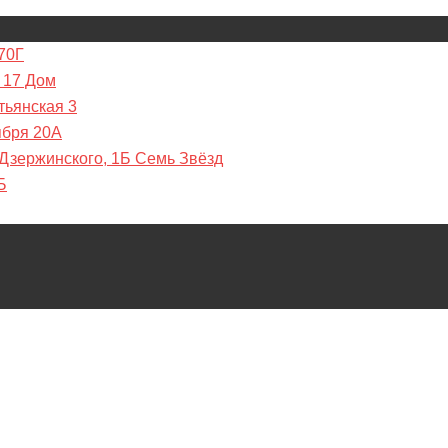
70Г
 17 Дом
тьянская 3
ября 20А
 Дзержинского, 1Б Семь Звёзд
Б