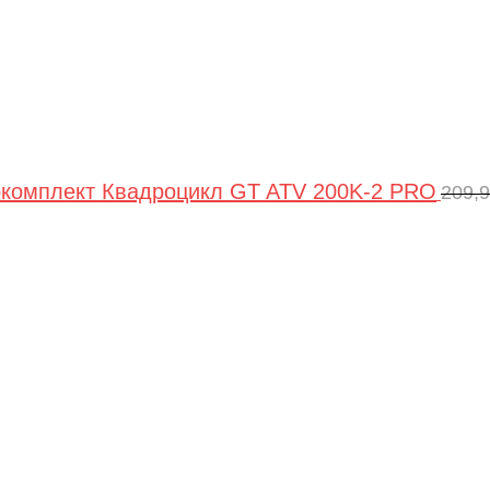
комплект Квадроцикл GT ATV 200K-2 PRO
209,
Пер
цен
сос
209