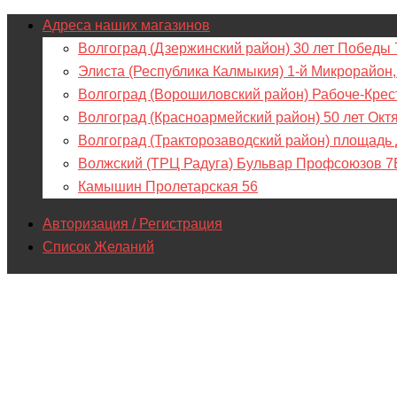
Адреса наших магазинов
Волгоград (Дзержинский район) 30 лет Победы 
Элиста (Республика Калмыкия) 1-й Микрорайон,
Волгоград (Ворошиловский район) Рабоче-Крес
Волгоград (Красноармейский район) 50 лет Окт
Волгоград (Тракторозаводский район) площадь
Волжский (ТРЦ Радуга) Бульвар Профсоюзов 7
Камышин Пролетарская 56
Авторизация / Регистрация
Список Желаний