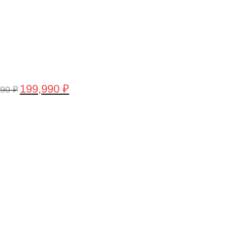
199,990
₽
990
₽
воначальная
Текущая
а
цена:
тавляла
199,990 ₽.
,990 ₽.