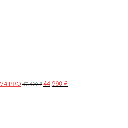
цена
цена:
составляла
44,990 ₽.
47,490 ₽.
44,990
₽
 M4 PRO
47,490
₽