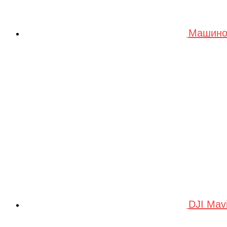
Машино
DJI Mav