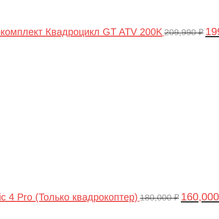
19
комплект Квадроцикл GT ATV 200K
209,990
₽
Первонач
цена
составлял
180,000 ₽.
160,00
ic 4 Pro (Только квадрокоптер)
180,000
₽
Первоначальная
Текущая