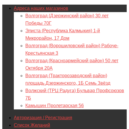
Адреса наших магазинов
Волгоград (Дзержинский район) 30 лет
Победы 70Г
Элиста (Республика Калмыкия) 1-й
Микрорайон, 17 Дом
Волгоград (Ворошиловский район) Рабоче-
Крестьянская 3
Волгоград (Красноармейский район) 50 лет
Октября 20А
Волгоград (Тракторозаводский район)
площадь Дзержинского, 1Б Семь Звёзд
Волжский (ТРЦ Радуга) Бульвар Профсоюзов
7Б
Камышин Пролетарская 56
Авторизация / Регистрация
Список Желаний