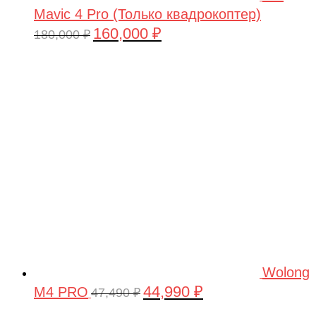
Mavic 4 Pro (Только квадрокоптер)
160,000
₽
Первоначальная
Текущая
180,000
₽
цена
цена:
составляла
160,000 ₽.
180,000 ₽.
Wolong
44,990
₽
M4 PRO
Первоначальная
Текущая
47,490
₽
цена
цена: