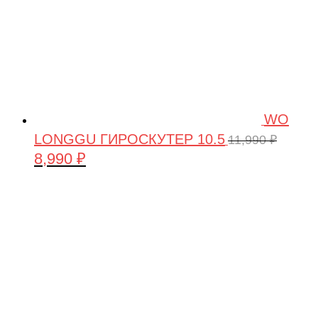
WO
LONGGU ГИРОСКУТЕР 10.5
11,990
₽
8,990
₽
Первоначальная
Текущая
цена
цена:
составляла
8,990 ₽.
11,990 ₽.