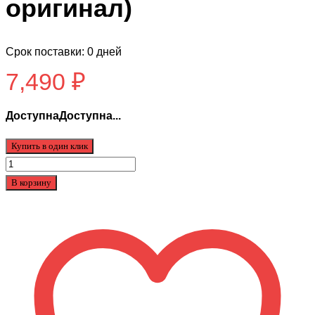
оригинал)
Срок поставки: 0 дней
7,490
₽
ДоступнаДоступна...
Купить в один клик
Количество
товара
В корзину
Аккумулятор
для
Xiaomi
M365/pro
(не
оригинал)