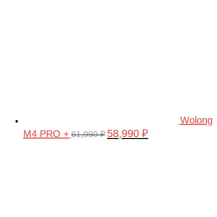
Wolong
58,990
₽
M4 PRO +
Первоначальная
Текущая
61,990
₽
цена
цена:
составляла
58,990 ₽.
61,990 ₽.