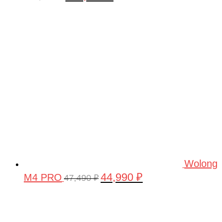
цена
цена:
составляла
160,000 ₽.
180,000 ₽.
Wolong
44,990
₽
M4 PRO
Первоначальная
Текущая
47,490
₽
цена
цена:
составляла
44,990 ₽.
47,490 ₽.