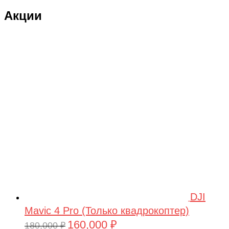
Акции
DJI
Mavic 4 Pro (Только квадрокоптер)
160,000
₽
Первоначальная
Текущая
180,000
₽