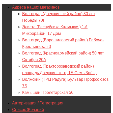
Адреса наших магазинов
Волгоград (Дзержинский район) 30 лет
Победы 70Г
Элиста (Республика Калмыкия) 1-й
Микрорайон, 17 Дом
Волгоград (Ворошиловский район) Рабоче-
Крестьянская 3
Волгоград (Красноармейский район) 50 лет
Октября 20А
Волгоград (Тракторозаводский район)
площадь Дзержинского, 1Б Семь Звёзд
Волжский (ТРЦ Радуга) Бульвар Профсоюзов
7Б
Камышин Пролетарская 56
Авторизация / Регистрация
Список Желаний