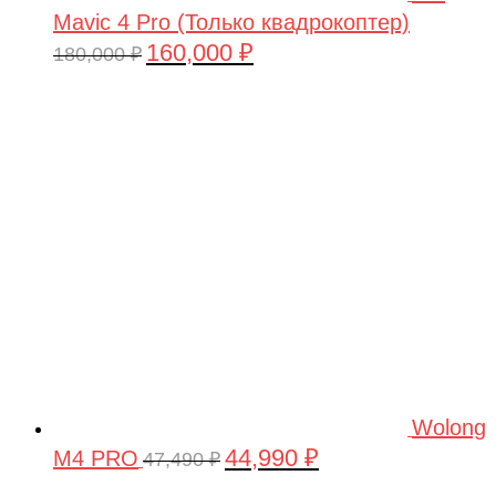
Mavic 4 Pro (Только квадрокоптер)
160,000
₽
Первоначальная
Текущая
180,000
₽
цена
цена:
составляла
160,000 ₽.
180,000 ₽.
Wolong
44,990
₽
M4 PRO
Первоначальная
Текущая
47,490
₽
цена
цена: