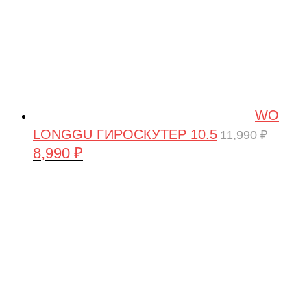
WO
LONGGU ГИРОСКУТЕР 10.5
11,990
₽
8,990
₽
Первоначальная
Текущая
цена
цена:
составляла
8,990 ₽.
11,990 ₽.