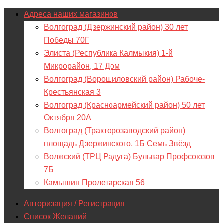
Адреса наших магазинов
Волгоград (Дзержинский район) 30 лет
Победы 70Г
Элиста (Республика Калмыкия) 1-й
Микрорайон, 17 Дом
Волгоград (Ворошиловский район) Рабоче-
Крестьянская 3
Волгоград (Красноармейский район) 50 лет
Октября 20А
Волгоград (Тракторозаводский район)
площадь Дзержинского, 1Б Семь Звёзд
Волжский (ТРЦ Радуга) Бульвар Профсоюзов
7Б
Камышин Пролетарская 56
Авторизация / Регистрация
Список Желаний