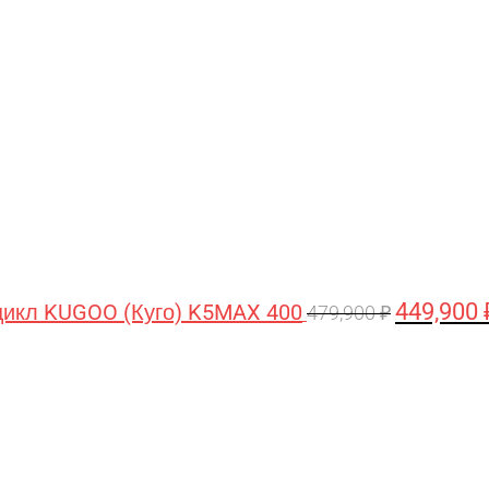
цена
составляла
479,900 ₽.
449,900
икл KUGOO (Куго) K5MAX 400
479,900
₽