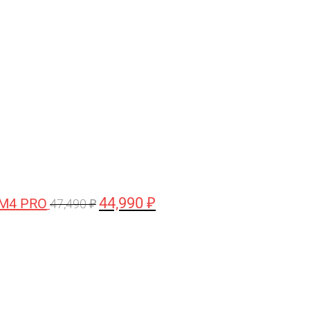
цена
цена:
составляла
44,990 ₽.
47,490 ₽.
44,990
₽
 M4 PRO
47,490
₽