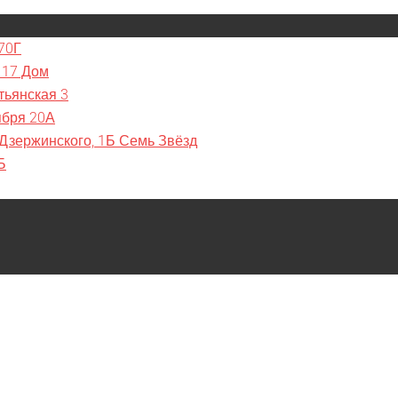
70Г
 17 Дом
тьянская 3
ября 20А
 Дзержинского, 1Б Семь Звёзд
Б