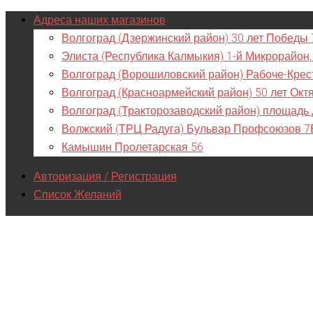
Адреса наших магазинов
Волгоград (Дзержинский район) 30 лет Победы 
Элиста (Республика Калмыкия) 1-й Микрорайон,
Волгоград (Ворошиловский район) Рабоче-Крес
Волгоград (Красноармейский район) 50 лет Окт
Волгоград (Тракторозаводский район) площадь
Волжский (ТРЦ Радуга) Бульвар Профсоюзов 7
Камышин Пролетарская 56
Авторизация / Регистрация
Список Желаний