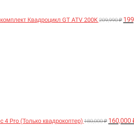
199
комплект Квадроцикл GT ATV 200K
209,990
₽
Первонача
цена
составляла
180,000 ₽.
160,000
ic 4 Pro (Только квадрокоптер)
180,000
₽
Первоначальная
Текущая