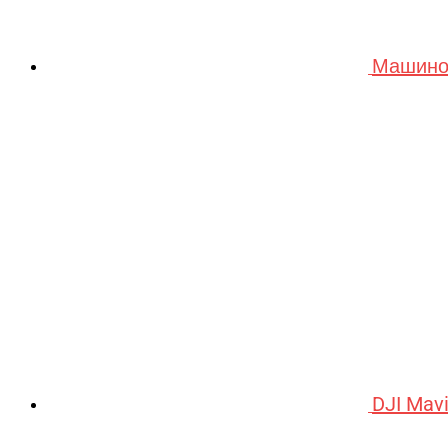
Машино
DJI Mav