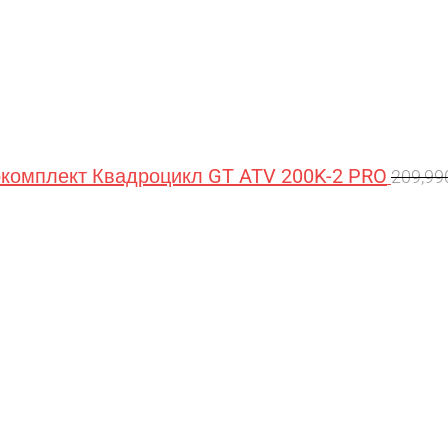
омплект Квадроцикл GT ATV 200K-2 PRO
209,9
Перв
цена
сост
209,9