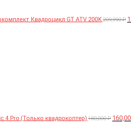
1
комплект Квадроцикл GT ATV 200K
209,990
₽
Первона
цена
составл
180,000 
160,0
ic 4 Pro (Только квадрокоптер)
180,000
₽
Первоначальная
Текущая