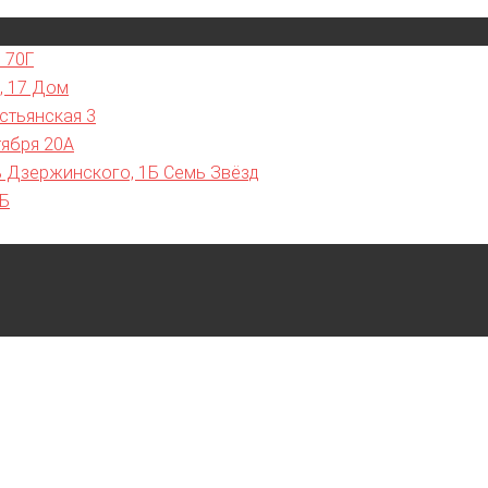
 70Г
, 17 Дом
стьянская 3
тября 20А
ь Дзержинского, 1Б Семь Звёзд
7Б