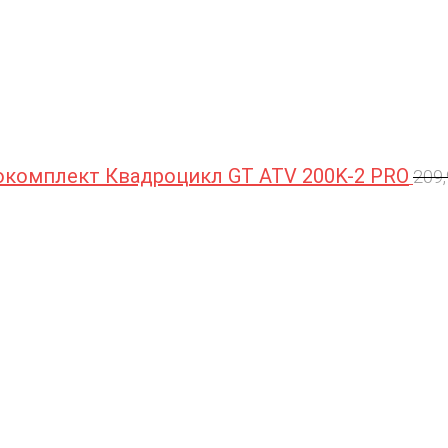
комплект Квадроцикл GT ATV 200K-2 PRO
209
П
ц
с
2