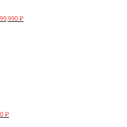
99,990
₽
чальная
Текущая
цена:
яла
160,000 ₽.
₽.
00
₽