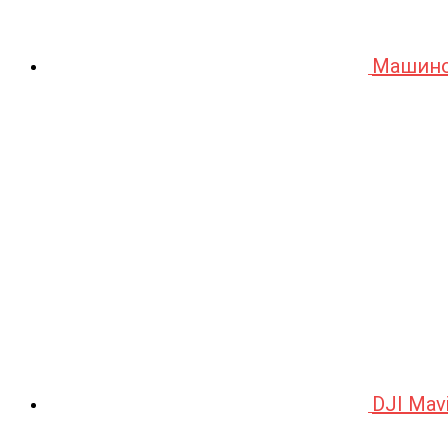
Машино
DJI Mav