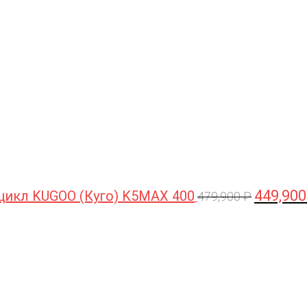
цена
составлял
479,900 ₽.
449,90
цикл KUGOO (Куго) K5MAX 400
479,900
₽