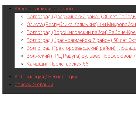
Адреса наших магазинов
Волгоград (Дзержинский район) 30 лет Победы
Элиста (Республика Калмыкия) 1-й Микрорайон
Волгоград (Ворошиловский район) Рабоче-Кре
Волгоград (Красноармейский район) 50 лет Ок
Волгоград (Тракторозаводский район) площад
Волжский (ТРЦ Радуга) Бульвар Профсоюзов 
Камышин Пролетарская 56
Авторизация / Регистрация
Список Желаний