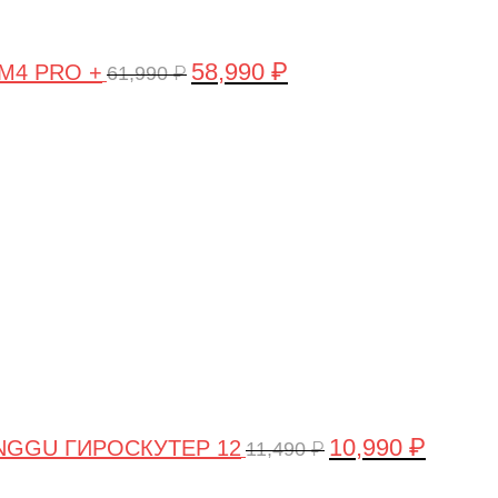
58,990
₽
 M4 PRO +
61,990
₽
Первоначальная
Текущая
цена
цена:
составляла
10,990 ₽
11,490 ₽.
10,990
₽
NGGU ГИРОСКУТЕР 12
11,490
₽
Первоначальная
Текуща