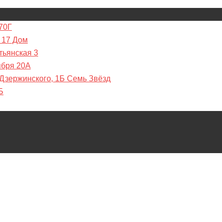
70Г
 17 Дом
тьянская 3
ября 20А
 Дзержинского, 1Б Семь Звёзд
Б