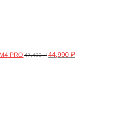
44,990
₽
 M4 PRO
47,490
₽
Первоначальная
Текущая
цена
цена:
составляла
58,990 ₽.
61,990 ₽.