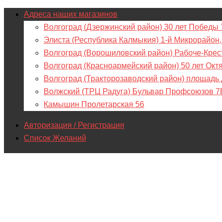
Адреса наших магазинов
Волгоград (Дзержинский район) 30 лет Победы 
Элиста (Республика Калмыкия) 1-й Микрорайон,
Волгоград (Ворошиловский район) Рабоче-Крес
Волгоград (Красноармейский район) 50 лет Окт
Волгоград (Тракторозаводский район) площадь
Волжский (ТРЦ Радуга) Бульвар Профсоюзов 7
Камышин Пролетарская 56
Авторизация / Регистрация
Список Желаний