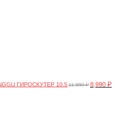
цена
цена:
составляла
8,990 ₽.
11,990 ₽.
8,990
₽
GGU ГИРОСКУТЕР 10.5
11,990
₽