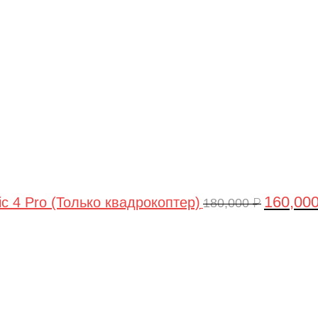
цена
составля
180,000 ₽.
160,00
ic 4 Pro (Только квадрокоптер)
180,000
₽
Первоначальная
Текущая
цена
цена:
составляла
44,990 ₽.
47,490 ₽.