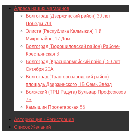
Адреса наших магазинов
Волгоград (Дзержинский район) 30 лет
Победы 70Г
Элиста (Республика Калмыкия) 1-й
Микрорайон, 17 Дом
Волгоград (Ворошиловский район) Рабоче-
Крестьянская 3
Волгоград (Красноармейский район) 50 лет
Октября 20А
Волгоград (Тракторозаводский район)
площадь Дзержинского, 1Б Семь Звёзд
Волжский (ТРЦ Радуга) Бульвар Профсоюзов
7Б
Камышин Пролетарская 56
Авторизация / Регистрация
Список Желаний