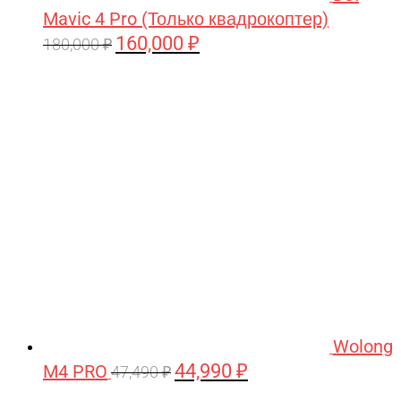
Mavic 4 Pro (Только квадрокоптер)
160,000
₽
Первоначальная
Текущая
180,000
₽
цена
цена:
составляла
160,000 ₽.
180,000 ₽.
Wolong
44,990
₽
M4 PRO
Первоначальная
Текущая
47,490
₽
цена
цена: