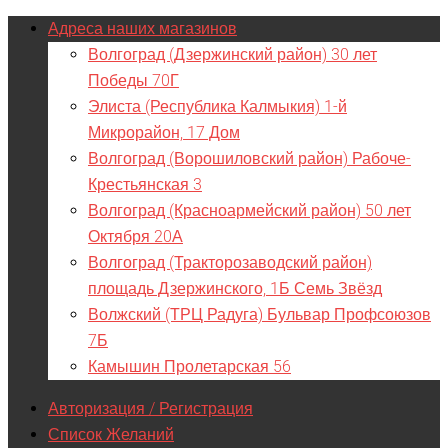
Адреса наших магазинов
Волгоград (Дзержинский район) 30 лет
Победы 70Г
Элиста (Республика Калмыкия) 1-й
Микрорайон, 17 Дом
Волгоград (Ворошиловский район) Рабоче-
Крестьянская 3
Волгоград (Красноармейский район) 50 лет
Октября 20А
Волгоград (Тракторозаводский район)
площадь Дзержинского, 1Б Семь Звёзд
Волжский (ТРЦ Радуга) Бульвар Профсоюзов
7Б
Камышин Пролетарская 56
Авторизация / Регистрация
Список Желаний