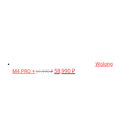
Wolong
58,990
₽
M4 PRO +
Первоначальная
Текущая
61,990
₽
цена
цена:
составляла
58,990 ₽.
61,990 ₽.