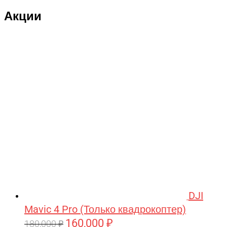
Акции
DJI
Mavic 4 Pro (Только квадрокоптер)
160,000
₽
Первоначальная
Текущая
180,000
₽