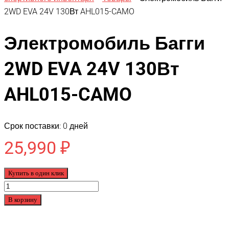
2WD EVA 24V 130Вт AHL015-CAMO
Электромобиль Багги
2WD EVA 24V 130Вт
AHL015-CAMO
Срок поставки: 0 дней
25,990
₽
Купить в один клик
Количество
товара
В корзину
Электромобиль
Багги