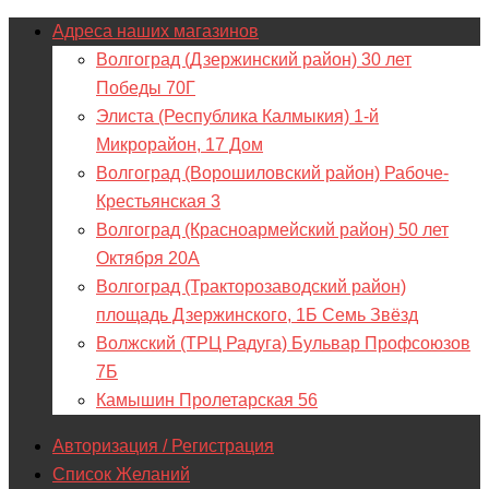
Адреса наших магазинов
Волгоград (Дзержинский район) 30 лет
Победы 70Г
Элиста (Республика Калмыкия) 1-й
Микрорайон, 17 Дом
Волгоград (Ворошиловский район) Рабоче-
Крестьянская 3
Волгоград (Красноармейский район) 50 лет
Октября 20А
Волгоград (Тракторозаводский район)
площадь Дзержинского, 1Б Семь Звёзд
Волжский (ТРЦ Радуга) Бульвар Профсоюзов
7Б
Камышин Пролетарская 56
Авторизация / Регистрация
Список Желаний