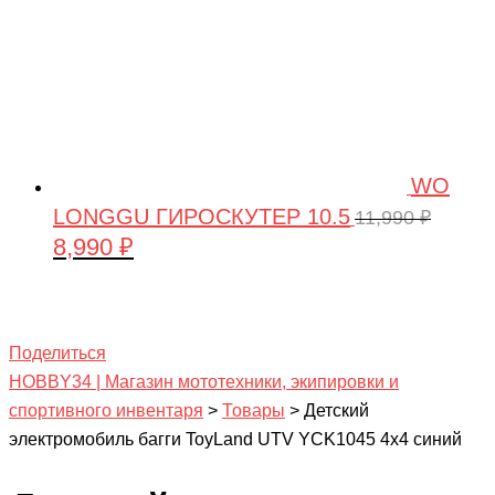
WO
LONGGU ГИРОСКУТЕР 10.5
11,990
₽
8,990
₽
Первоначальная
Текущая
цена
цена:
составляла
8,990 ₽.
11,990 ₽.
Поделиться
HOBBY34 | Магазин мототехники, экипировки и
спортивного инвентаря
>
Товары
>
Детский
электромобиль багги ToyLand UTV YCK1045 4х4 синий