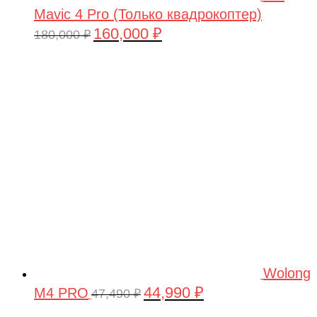
Mavic 4 Pro (Только квадрокоптер)
160,000
₽
Первоначальная
Текущая
180,000
₽
цена
цена:
составляла
160,000 ₽.
180,000 ₽.
Wolong
44,990
₽
M4 PRO
Первоначальная
Текущая
47,490
₽
цена
цена: