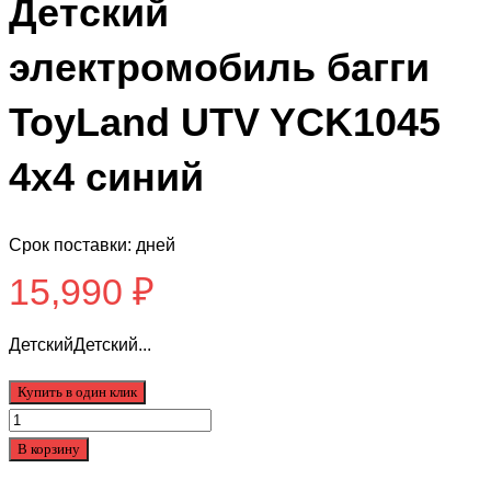
Детский
электромобиль багги
ToyLand UTV YCK1045
4х4 синий
Срок поставки: дней
15,990
₽
ДетскийДетский...
Купить в один клик
Количество
товара
В корзину
Детский