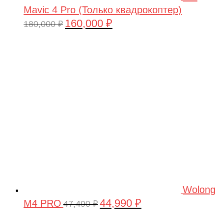
Mavic 4 Pro (Только квадрокоптер)
160,000
₽
Первоначальная
Текущая
180,000
₽
цена
цена:
составляла
160,000 ₽.
180,000 ₽.
Wolong
44,990
₽
M4 PRO
Первоначальная
Текущая
47,490
₽
цена
цена: