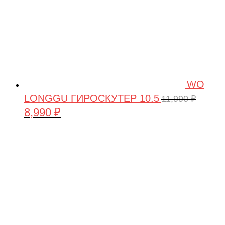
WO
LONGGU ГИРОСКУТЕР 10.5
11,990
₽
8,990
₽
Первоначальная
Текущая
цена
цена:
составляла
8,990 ₽.
11,990 ₽.