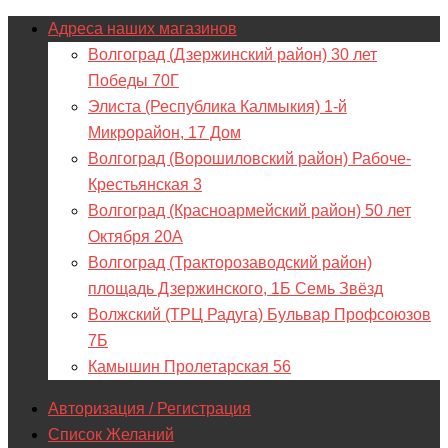
Адреса наших магазинов
Волгоград (Дзержинский район) 30 лет
Победы 70Г
Элиста (Республика Калмыкия) 1-й
Микрорайон, 17 Дом
Волгоград (Ворошиловский район) Рабоче-
Крестьянская 3
Волгоград (Красноармейский район) 50 лет
Октября 20А
Волгоград (Тракторозаводский район)
площадь Дзержинского, 1Б Семь Звёзд
Волжский (ТРЦ Радуга) Бульвар Профсоюзов
7Б
Камышин Пролетарская 56
Авторизация / Регистрация
Список Желаний