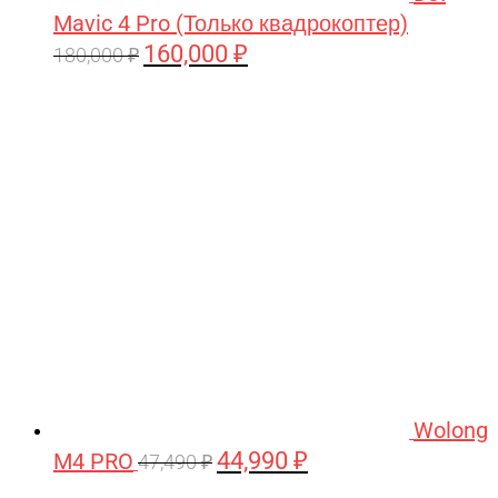
Mavic 4 Pro (Только квадрокоптер)
160,000
₽
Первоначальная
Текущая
180,000
₽
цена
цена:
составляла
160,000 ₽.
180,000 ₽.
Wolong
44,990
₽
M4 PRO
Первоначальная
Текущая
47,490
₽
цена
цена: