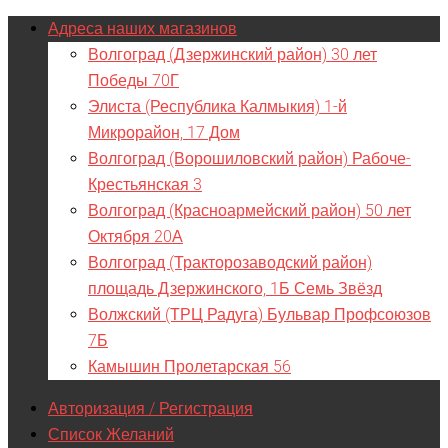
Адреса наших магазинов
Волгоград (Дзержинский район) 30 лет
Победы 70Г
Элиста (Республика Калмыкия) 1-й
Микрорайон, 17 Дом
Волгоград (Ворошиловский район) Рабоче-
Крестьянская 3
Волгоград (Красноармейский район) 50 лет
Октября 20А
Волгоград (Тракторозаводский район)
площадь Дзержинского, 1Б Семь Звёзд
Волжский (ТРЦ Радуга) Бульвар Профсоюзов
7Б
Камышин Пролетарская 56
Авторизация / Регистрация
Список Желаний