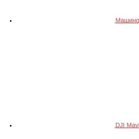
Машино
DJI Mav