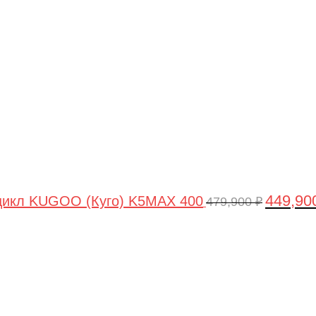
цена
составля
479,900 ₽
449,90
цикл KUGOO (Куго) K5MAX 400
479,900
₽