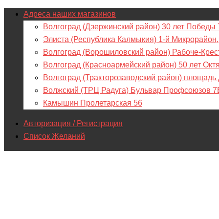
Адреса наших магазинов
Волгоград (Дзержинский район) 30 лет Победы 
Элиста (Республика Калмыкия) 1-й Микрорайон,
Волгоград (Ворошиловский район) Рабоче-Крес
Волгоград (Красноармейский район) 50 лет Окт
Волгоград (Тракторозаводский район) площадь
Волжский (ТРЦ Радуга) Бульвар Профсоюзов 7
Камышин Пролетарская 56
Авторизация / Регистрация
Список Желаний