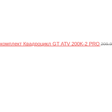
комплект Квадроцикл GT ATV 200K-2 PRO
209,
Пер
цен
сос
209