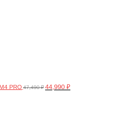
цена
цена:
составляла
44,990 ₽.
47,490 ₽.
44,990
₽
 M4 PRO
47,490
₽