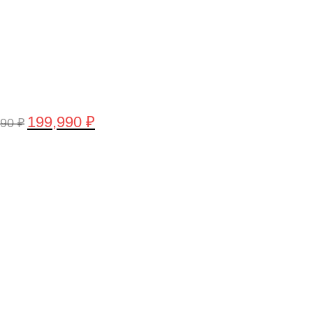
199,990
₽
990
₽
воначальная
Текущая
а
цена:
тавляла
199,990 ₽.
,990 ₽.