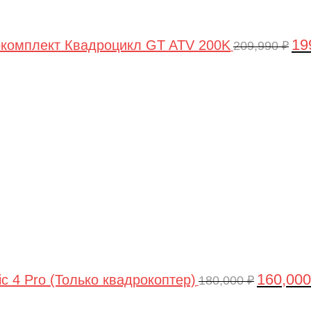
19
комплект Квадроцикл GT ATV 200K
209,990
₽
Первонач
цена
составлял
180,000 ₽.
160,00
ic 4 Pro (Только квадрокоптер)
180,000
₽
Первоначальная
Текущая