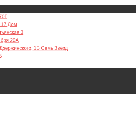
70Г
 17 Дом
тьянская 3
ября 20А
 Дзержинского, 1Б Семь Звёзд
Б