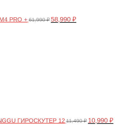
58,990
₽
 M4 PRO +
61,990
₽
Первоначальная
Текущая
цена
цена:
составляла
10,990 ₽.
11,490 ₽.
10,990
₽
NGGU ГИРОСКУТЕР 12
11,490
₽
Первоначальная
Текущая