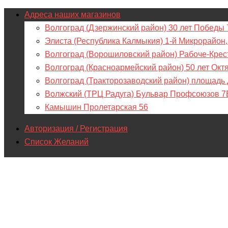
Адреса наших магазинов
Волгоград (Дзержинский район) 30 лет Победы 
Элиста (Республика Калмыкия) 1-й Микрорайон,
Волгоград (Ворошиловский район) Рабоче-Крес
Волгоград (Красноармейский район) 50 лет Окт
Волгоград (Тракторозаводский район) площадь
Волжский (ТРЦ Радуга) Бульвар Профсоюзов 7
Камышин Пролетарская 56
Авторизация / Регистрация
Список Желаний