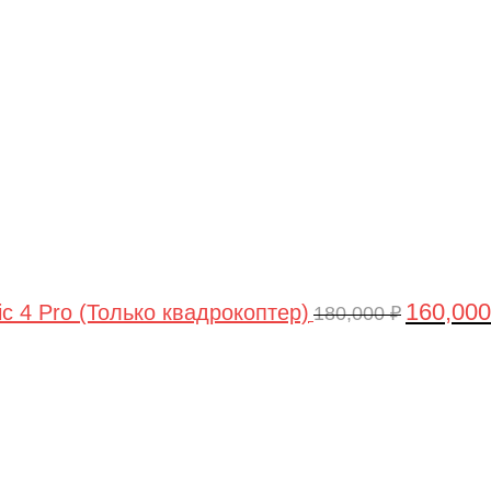
цена
составлял
180,000 ₽.
160,00
ic 4 Pro (Только квадрокоптер)
180,000
₽
Первоначальная
Текущая
цена
цена:
составляла
44,990 ₽.
47,490 ₽.