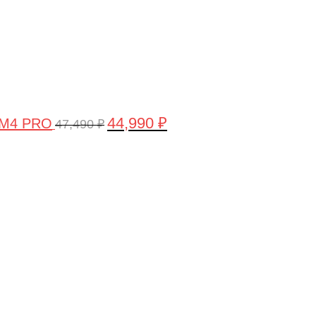
44,990
₽
 M4 PRO
47,490
₽
Первоначальная
Текущая
цена
цена:
составляла
58,990 ₽.
61,990 ₽.