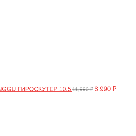
цена
цена:
составляла
8,990 ₽.
11,990 ₽.
8,990
₽
GGU ГИРОСКУТЕР 10.5
11,990
₽