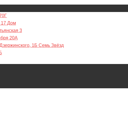
70Г
 17 Дом
тьянская 3
ября 20А
 Дзержинского, 1Б Семь Звёзд
Б