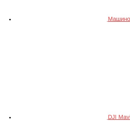
Машино
DJI Mav