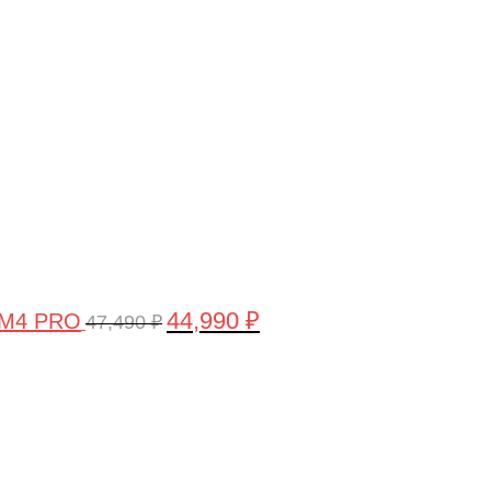
цена
цена:
составляла
44,990 ₽.
47,490 ₽.
44,990
₽
 M4 PRO
47,490
₽