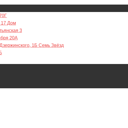
70Г
 17 Дом
тьянская 3
ября 20А
 Дзержинского, 1Б Семь Звёзд
Б