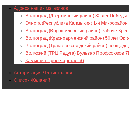
Адреса наших магазинов
Волгоград (Дзержинский район) 30 лет Победы 
Элиста (Республика Калмыкия) 1-й Микрорайон,
Волгоград (Ворошиловский район) Рабоче-Крес
Волгоград (Красноармейский район) 50 лет Окт
Волгоград (Тракторозаводский район) площадь
Волжский (ТРЦ Радуга) Бульвар Профсоюзов 7
Камышин Пролетарская 56
Авторизация / Регистрация
Список Желаний