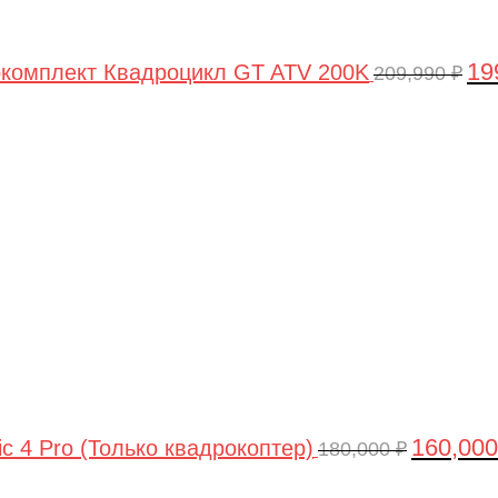
19
комплект Квадроцикл GT ATV 200K
209,990
₽
Первонач
цена
составлял
180,000 ₽.
160,00
ic 4 Pro (Только квадрокоптер)
180,000
₽
Первоначальная
Текущая