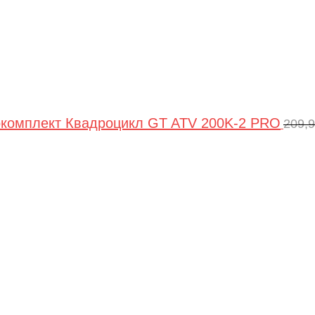
комплект Квадроцикл GT ATV 200K-2 PRO
209,
Пер
цен
сос
209