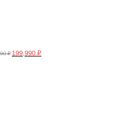
199,990
₽
990
₽
воначальная
Текущая
а
цена:
тавляла
199,990 ₽.
,990 ₽.