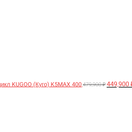
цена
составляла
479,900 ₽.
449,900
икл KUGOO (Куго) K5MAX 400
479,900
₽