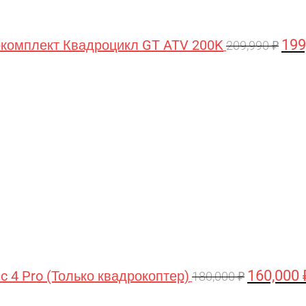
199
комплект Квадроцикл GT ATV 200K
209,990
₽
Первонача
цена
составляла
180,000 ₽.
160,000
ic 4 Pro (Только квадрокоптер)
180,000
₽
Первоначальная
Текущая