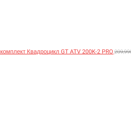
омплект Квадроцикл GT ATV 200K-2 PRO
209,9
Перв
цена
сост
209,9