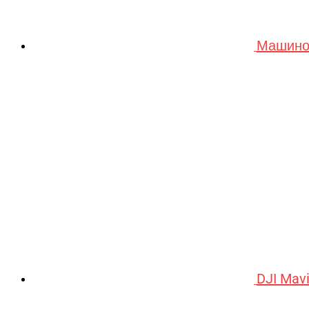
Машино
DJI Mav