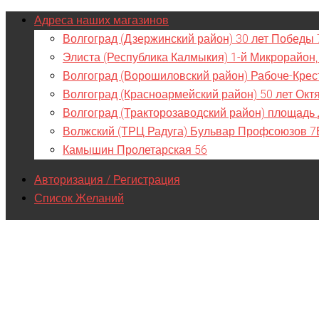
Адреса наших магазинов
Волгоград (Дзержинский район) 30 лет Победы 
Элиста (Республика Калмыкия) 1-й Микрорайон,
Волгоград (Ворошиловский район) Рабоче-Крес
Волгоград (Красноармейский район) 50 лет Окт
Волгоград (Тракторозаводский район) площадь
Волжский (ТРЦ Радуга) Бульвар Профсоюзов 7
Камышин Пролетарская 56
Авторизация / Регистрация
Список Желаний