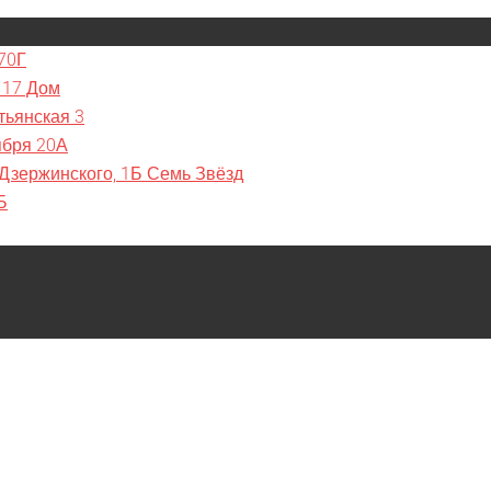
70Г
 17 Дом
тьянская 3
ября 20А
 Дзержинского, 1Б Семь Звёзд
Б