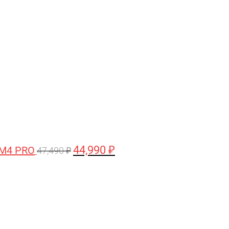
цена
цена:
составляла
44,990 ₽.
47,490 ₽.
44,990
₽
 M4 PRO
47,490
₽