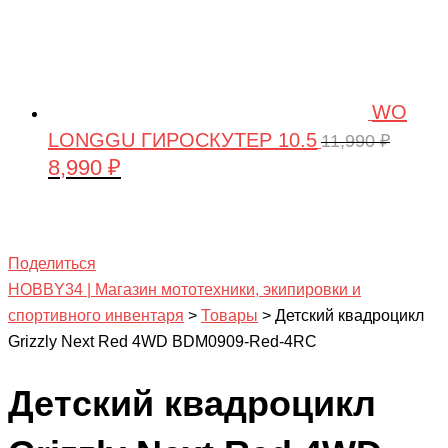
WO
LONGGU ГИРОСКУТЕР 10.5
11,990
₽
8,990
₽
Первоначальная
Текущая
цена
цена:
составляла
8,990 ₽.
11,990 ₽.
Поделиться
HOBBY34 | Магазин мототехники, экипировки и
спортивного инвентаря
>
Товары
>
Детский квадроцикл
Grizzly Next Red 4WD BDM0909-Red-4RC
Детский квадроцикл