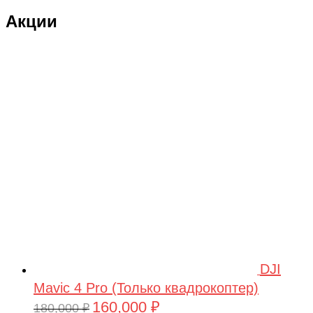
Акции
DJI
Mavic 4 Pro (Только квадрокоптер)
160,000
₽
Первоначальная
Текущая
180,000
₽