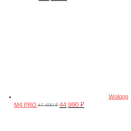
цена
цена:
составляла
160,000 ₽.
180,000 ₽.
Wolong
44,990
₽
M4 PRO
Первоначальная
Текущая
47,490
₽
цена
цена:
составляла
44,990 ₽.
47,490 ₽.