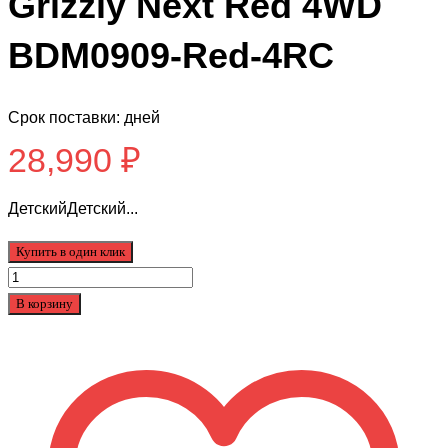
Grizzly Next Red 4WD
BDM0909-Red-4RC
Срок поставки: дней
28,990
₽
ДетскийДетский...
Купить в один клик
Количество
товара
В корзину
Детский
квадроцикл
Grizzly
Next
Red