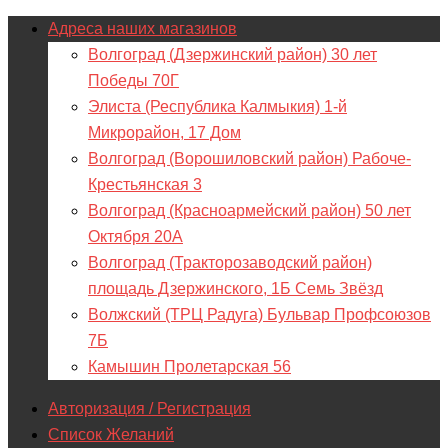
Адреса наших магазинов
Волгоград (Дзержинский район) 30 лет
Победы 70Г
Элиста (Республика Калмыкия) 1-й
Микрорайон, 17 Дом
Волгоград (Ворошиловский район) Рабоче-
Крестьянская 3
Волгоград (Красноармейский район) 50 лет
Октября 20А
Волгоград (Тракторозаводский район)
площадь Дзержинского, 1Б Семь Звёзд
Волжский (ТРЦ Радуга) Бульвар Профсоюзов
7Б
Камышин Пролетарская 56
Авторизация / Регистрация
Список Желаний