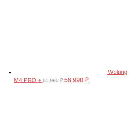
Wolong
58,990
₽
M4 PRO +
Первоначальная
Текущая
61,990
₽
цена
цена:
составляла
58,990 ₽.
61,990 ₽.