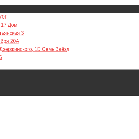
70Г
 17 Дом
тьянская 3
ября 20А
 Дзержинского, 1Б Семь Звёзд
Б