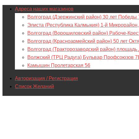
Адреса наших магазинов
Волгоград (Дзержинский район) 30 лет Победы 
Элиста (Республика Калмыкия) 1-й Микрорайон,
Волгоград (Ворошиловский район) Рабоче-Крес
Волгоград (Красноармейский район) 50 лет Окт
Волгоград (Тракторозаводский район) площадь
Волжский (ТРЦ Радуга) Бульвар Профсоюзов 7
Камышин Пролетарская 56
Авторизация / Регистрация
Список Желаний