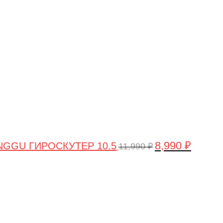
цена
цена:
составляла
8,990 ₽.
11,990 ₽.
8,990
₽
GGU ГИРОСКУТЕР 10.5
11,990
₽