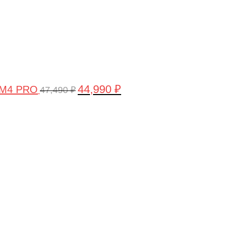
44,990
₽
 M4 PRO
47,490
₽
Первоначальная
Текущая
цена
цена:
составляла
58,990 ₽.
61,990 ₽.