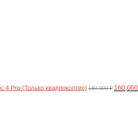
цена
составлял
180,000 ₽.
160,00
ic 4 Pro (Только квадрокоптер)
180,000
₽
Первоначальная
Текущая
цена
цена:
составляла
44,990 ₽.
47,490 ₽.