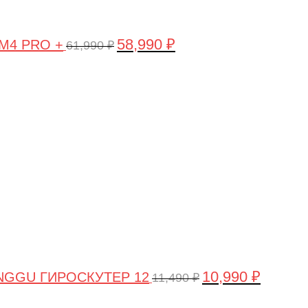
58,990
₽
 M4 PRO +
61,990
₽
Первоначальная
Текущая
цена
цена:
составляла
10,990 ₽.
11,490 ₽.
10,990
₽
NGGU ГИРОСКУТЕР 12
11,490
₽
Первоначальная
Текущая