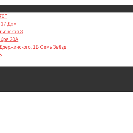
70Г
 17 Дом
тьянская 3
ября 20А
 Дзержинского, 1Б Семь Звёзд
Б