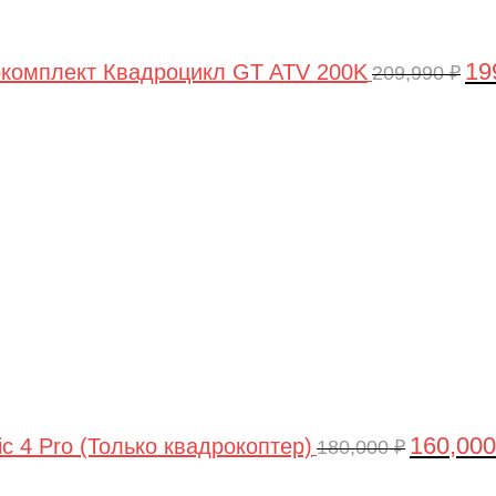
19
комплект Квадроцикл GT ATV 200K
209,990
₽
Первонач
цена
составлял
180,000 ₽.
160,00
ic 4 Pro (Только квадрокоптер)
180,000
₽
Первоначальная
Текущая