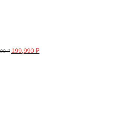
199,990
₽
990
₽
воначальная
Текущая
а
цена:
тавляла
199,990 ₽.
,990 ₽.