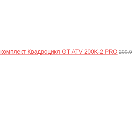
комплект Квадроцикл GT ATV 200K-2 PRO
209,
Пер
цен
сос
209