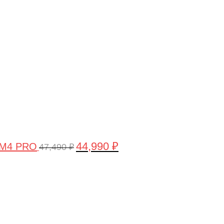
цена
цена:
составляла
44,990 ₽.
47,490 ₽.
44,990
₽
 M4 PRO
47,490
₽