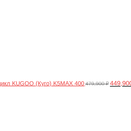
цена
составля
479,900 ₽
449,90
цикл KUGOO (Куго) K5MAX 400
479,900
₽