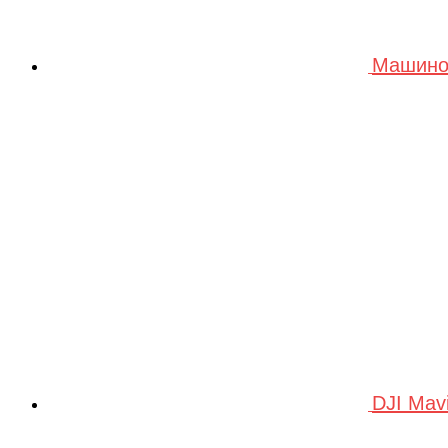
Машино
DJI Mav