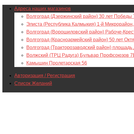
Адреса наших магазинов
Волгоград (Дзержинский район) 30 лет Победы 
Элиста (Республика Калмыкия) 1-й Микрорайон,
Волгоград (Ворошиловский район) Рабоче-Крес
Волгоград (Красноармейский район) 50 лет Окт
Волгоград (Тракторозаводский район) площадь
Волжский (ТРЦ Радуга) Бульвар Профсоюзов 7
Камышин Пролетарская 56
Авторизация / Регистрация
Список Желаний