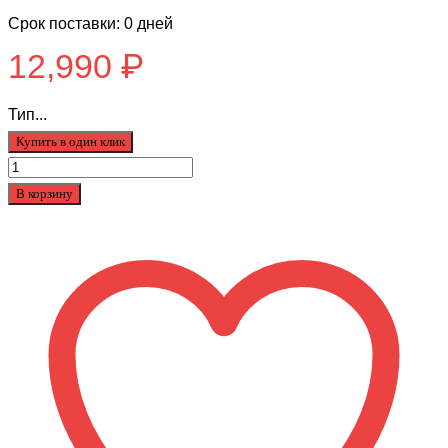
Срок поставки: 0 дней
12,990
₽
Тип...
Купить в один клик
Количество
товара
В корзину
Детский
велосипед
Tech
Team
CASPER
18