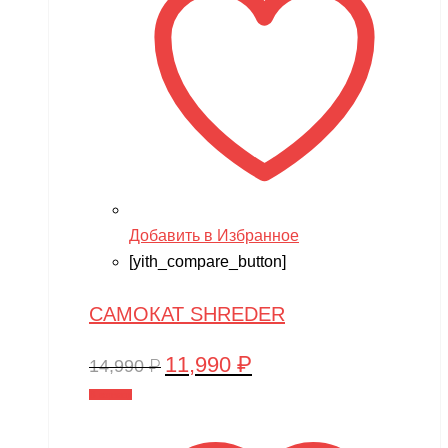
Добавить в Избранное
[yith_compare_button]
САМОКАТ SHREDER
11,990
₽
Первоначальная
Текущая
14,990
₽
цена
цена:
В корзину
составляла
11,990 ₽.
14,990 ₽.