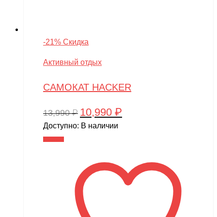
-21% Скидка
Активный отдых
САМОКАТ HACKER
10,990
₽
Первоначальная
Текущая
13,990
₽
цена
цена:
Доступно:
В наличии
составляла
10,990 ₽.
В корзину
13,990 ₽.