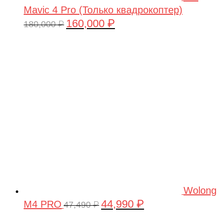
Mavic 4 Pro (Только квадрокоптер)
160,000
₽
Первоначальная
Текущая
180,000
₽
цена
цена:
составляла
160,000 ₽.
180,000 ₽.
Wolong
44,990
₽
M4 PRO
Первоначальная
Текущая
47,490
₽
цена
цена: