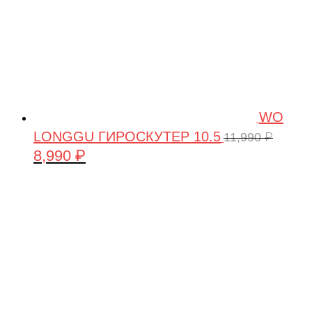
WO
LONGGU ГИРОСКУТЕР 10.5
11,990
₽
8,990
₽
Первоначальная
Текущая
цена
цена:
составляла
8,990 ₽.
11,990 ₽.