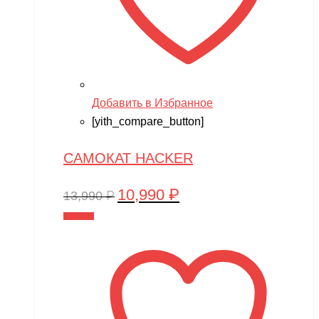
Добавить в Избранное
[yith_compare_button]
САМОКАТ HACKER
10,990
₽
Первоначальная
Текущая
13,990
₽
цена
цена:
В корзину
составляла
10,990 ₽.
13,990 ₽.