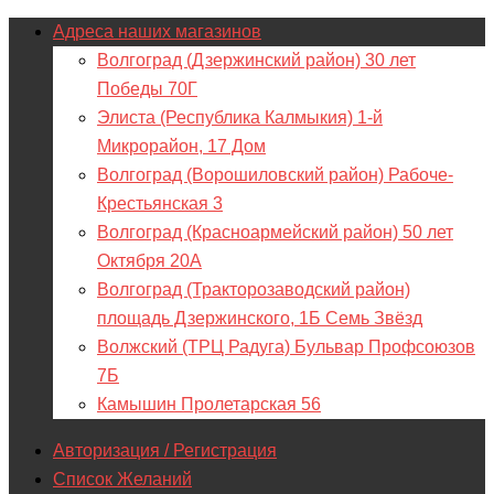
Адреса наших магазинов
Волгоград (Дзержинский район) 30 лет
Победы 70Г
Элиста (Республика Калмыкия) 1-й
Микрорайон, 17 Дом
Волгоград (Ворошиловский район) Рабоче-
Крестьянская 3
Волгоград (Красноармейский район) 50 лет
Октября 20А
Волгоград (Тракторозаводский район)
площадь Дзержинского, 1Б Семь Звёзд
Волжский (ТРЦ Радуга) Бульвар Профсоюзов
7Б
Камышин Пролетарская 56
Авторизация / Регистрация
Список Желаний