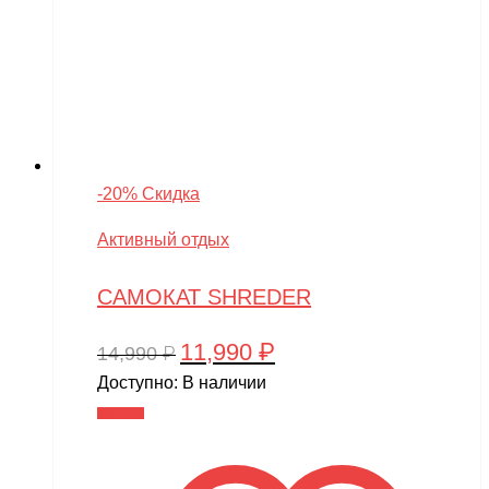
-20% Скидка
Активный отдых
САМОКАТ SHREDER
11,990
₽
Первоначальная
Текущая
14,990
₽
цена
цена:
Доступно:
В наличии
составляла
11,990 ₽.
В корзину
14,990 ₽.