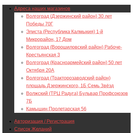
Адреса наших магазинов
Волгоград (Дзержинский район) 30 лет
Победы 70Г
Элиста (Республика Калмыкия) 1-й
Микрорайон, 17 Дом
Волгоград (Ворошиловский район) Рабоче-
Крестьянская 3
Волгоград (Красноармейский район) 50 лет
Октября 20А
Волгоград (Тракторозаводский район)
площадь Дзержинского, 1Б Семь Звёзд
Волжский (ТРЦ Радуга) Бульвар Профсоюзов
7Б
Камышин Пролетарская 56
Авторизация / Регистрация
Список Желаний