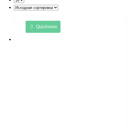
LishiToys
Little Sun
LongSen
Quickview
Losi
Maisto
Master Tools
Maverick
Mavic
Maytech
midway
MiniArt
MiniPro
MIRAGE-PNP