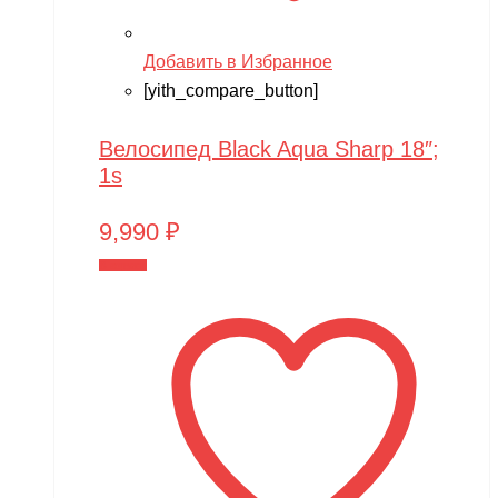
Phoenix Model
Pilage
Добавить в Избранное
[yith_compare_button]
Play-Doh
Power plant
Велосипед Black Aqua Sharp 18″;
PowerVision
1s
Progasi
9,990
₽
QIHUI
В корзину
Qike
Qunxing
RAMATTI
Rant
Rastar
Razor