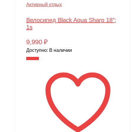
Активный отдых
MJX
Motoland
Велосипед Black Aqua Sharp 18″;
1s
MR.Hobby
MX
9,990
₽
MYTOY
Доступно:
В наличии
В корзину
MZ(Meizhi)
Nika
Nine Eagles
Novatrack
NVision
OAS
One Star