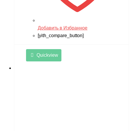
Remo Hobby
Revell
Добавить в Избранное
RiverToys
[yith_compare_button]
Robotime
Rutrike
Quickview
RWA
SDJIN-YING
Shipyard
SIBERTON
Siger
SJRC
Skyboard