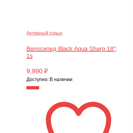
SkyRC
Slardar
SmartOne
Активный отдых
Smer
Spard
Велосипед Black Aqua Sharp 18″;
1s
Standart
STELS
9,990
₽
SUR-RON
Доступно:
В наличии
В корзину
SYMA
Taigen
TAKOM
Tamiya
Team Associated