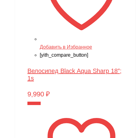
Team Orion
Technic
Techone
Tech team
Добавить в Избранное
[yith_compare_button]
Teddy bear
TGB
Велосипед Black Aqua Sharp 18″;
The Power of Team Magic
1s
Thunder Tiger
9,990
₽
TianShun
В корзину
TMBK
Torro
TRAXXAS