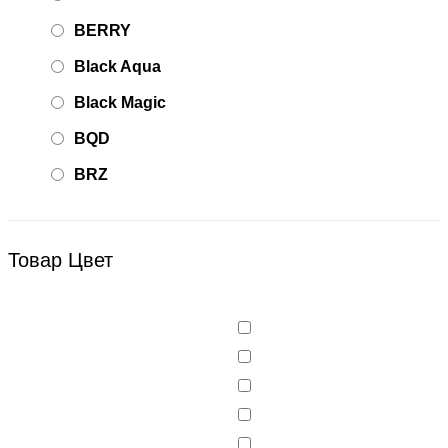
BERRY
Black Aqua
Black Magic
BQD
BRZ
Bsd Racing
BSQ
Товар Цвет
Bugatti
Cada Technics
CENNAM / Qileshi
CHENGHAO
Chi Lok Bo