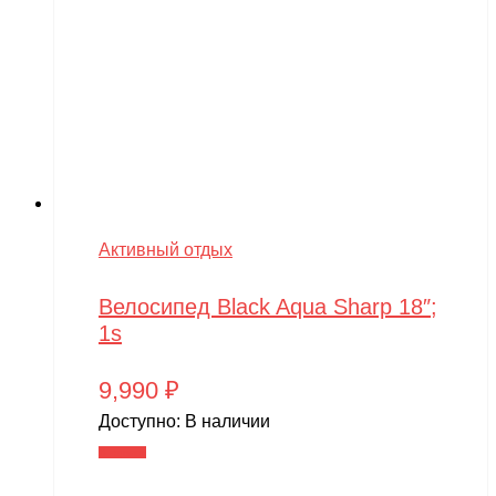
VTB
Walkera
Wellness
Wels
WHITE SIBERIA
Wingsland
Winter team
Активный отдых
Winyea
Велосипед Black Aqua Sharp 18″;
WLTOYS
1s
Wolong
9,990
₽
WPL
Доступно:
В наличии
WXE
В корзину
Xiaomi