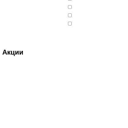
DELTA
DJI
DMD
Double Eagle
Double Eagle Man
Акции
DRAGON
Dualtron
Eastern Express
ECX
ELTRECO
Evo Stunt
FAVORIT
Feilong