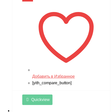
В корзину
ZLATEK
Zvezda
Мишутка
Моделист
Орто-пазл
Таврида
Тимка
Добавить в Избранное
[yith_compare_button]
Quickview