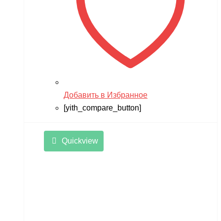
TRUMPETER
Tsinova
TWITTER
ULTRON
Vaterra
Добавить в Избранное
VBPower
[yith_compare_button]
Velocifero
Viper
Quickview
VMC
VolantexRC
Volteco
Voltrix