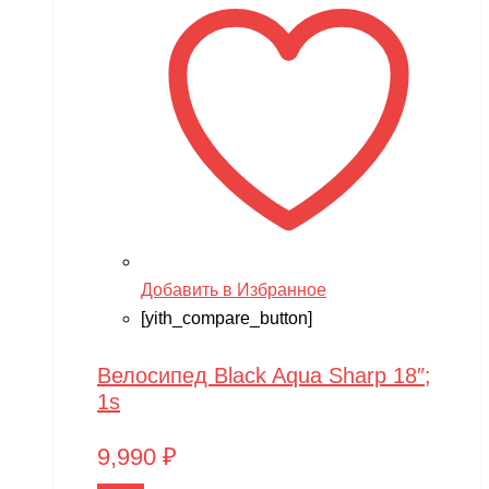
XingBao
XIRO
XMX
YACOTA
YOKAMURA
Zaxboard
Zegan
Добавить в Избранное
ZEROTECH
[yith_compare_button]
ZhengGuang
Велосипед Black Aqua Sharp 18″;
Zhorya
1s
Zing
9,990
₽
ZING VINNI