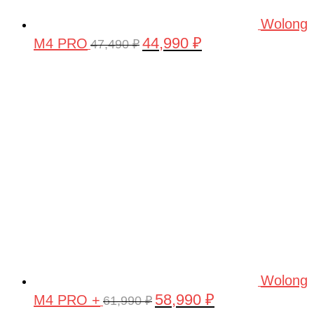
Heng Long
Wolong
Himoto
44,990
₽
M4 PRO
Первоначальная
Текущая
47,490
₽
цена
цена:
HISUN
составляла
44,990 ₽.
HOBBY BOSS
47,490 ₽.
HobbySky
Hollicy
HouseHold
Hoverbot
HPI
HSP
Hualu
Wolong
HUAN
58,990
₽
M4 PRO +
Первоначальная
Текущая
61,990
₽