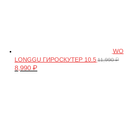
WO
LONGGU ГИРОСКУТЕР 10.5
11,990
₽
8,990
₽
Первоначальная
Текущая
цена
цена:
составляла
8,990 ₽.
11,990 ₽.