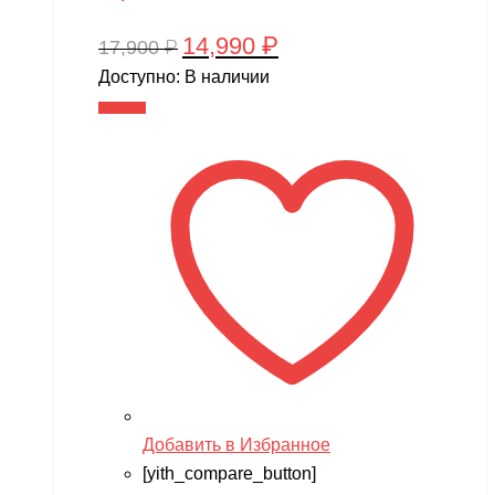
14,990
₽
Первоначальная
Текущая
17,900
₽
цена
цена:
Доступно:
В наличии
составляла
14,990 ₽.
В корзину
17,900 ₽.
Добавить в Избранное
[yith_compare_button]