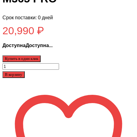
Срок поставки: 0 дней
20,990
₽
ДоступнаДоступна...
Купить в один клик
Количество
товара
В корзину
Электросамокат
IKINGI
M365
PRO