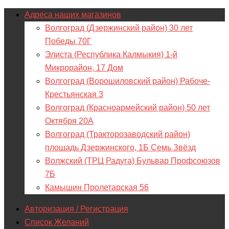
Адреса наших магазинов
Волгоград (Дзержинский район) 30 лет
Победы 70Г
Элиста (Республика Калмыкия) 1-й
Микрорайон, 17 Дом
Волгоград (Ворошиловский район) Рабоче-
Крестьянская 3
Волгоград (Красноармейский район) 50 лет
Октября 20А
Волгоград (Тракторозаводский район)
площадь Дзержинского, 1Б Семь Звёзд
Волжский (ТРЦ Радуга) Бульвар Профсоюзов
7Б
Камышин Пролетарская 56
Авторизация / Регистрация
Список Желаний