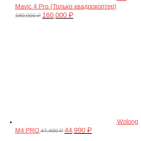
Mavic 4 Pro (Только квадрокоптер)
160,000
₽
Первоначальная
Текущая
180,000
₽
цена
цена:
составляла
160,000 ₽.
180,000 ₽.
Wolong
44,990
₽
M4 PRO
Первоначальная
Текущая
47,490
₽
цена
цена: