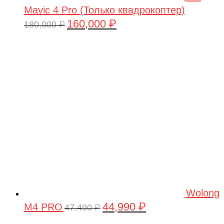
Mavic 4 Pro (Только квадрокоптер)
160,000
₽
Первоначальная
Текущая
180,000
₽
цена
цена:
составляла
160,000 ₽.
180,000 ₽.
Wolong
44,990
₽
M4 PRO
Первоначальная
Текущая
47,490
₽
цена
цена: