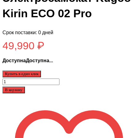
Kirin ECO 02 Pro
Срок поставки: 0 дней
49,990
₽
ДоступнаДоступна...
Купить в один клик
Количество
товара
В корзину
Электросамокат
Kugoo
Kirin
ECO
02
Pro