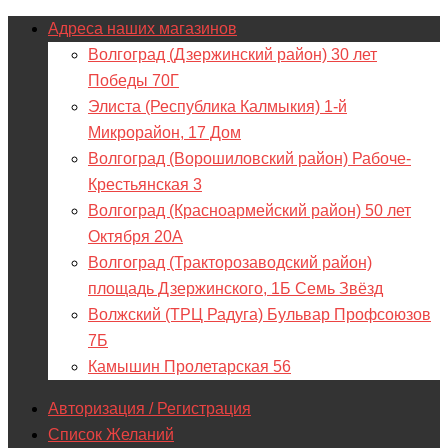
Адреса наших магазинов
Волгоград (Дзержинский район) 30 лет
Победы 70Г
Элиста (Республика Калмыкия) 1-й
Микрорайон, 17 Дом
Волгоград (Ворошиловский район) Рабоче-
Крестьянская 3
Волгоград (Красноармейский район) 50 лет
Октября 20А
Волгоград (Тракторозаводский район)
площадь Дзержинского, 1Б Семь Звёзд
Волжский (ТРЦ Радуга) Бульвар Профсоюзов
7Б
Камышин Пролетарская 56
Авторизация / Регистрация
Список Желаний