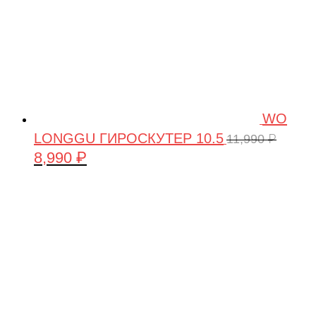
WO
LONGGU ГИРОСКУТЕР 10.5
11,990
₽
8,990
₽
Первоначальная
Текущая
цена
цена:
составляла
8,990 ₽.
11,990 ₽.