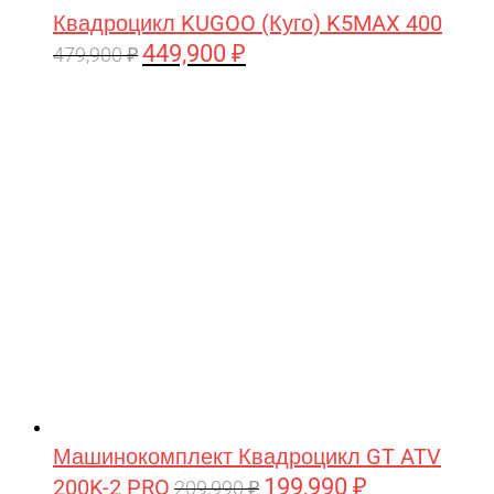
Квадроцикл KUGOO (Куго) K5MAX 400
449,900
₽
Первоначальная
Текущая
479,900
₽
цена
цена:
составляла
449,900 ₽.
479,900 ₽.
Машинокомплект Квадроцикл GT ATV
199,990
₽
200K-2 PRO
Первоначальная
Текущая
209,990
₽