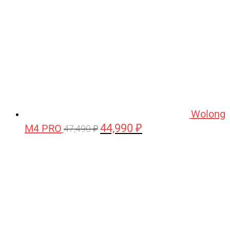
Wolong
44,990
₽
M4 PRO
Первоначальная
Текущая
47,490
₽
цена
цена:
составляла
44,990 ₽.
47,490 ₽.