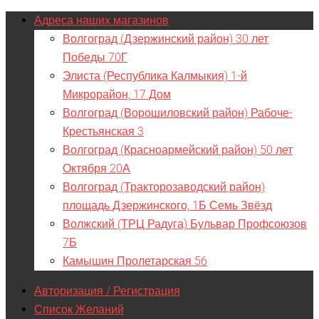
Адреса наших магазинов
Волгоград (Дзержинский район) 30 лет
Победы 70Г
Элиста (Республика Калмыкия) 1-й
Микрорайон, 17 Дом
Волгоград (Ворошиловский район) Рабоче-
Крестьянская 3
Волгоград (Красноармейский район) 50 лет
Октября 20А
Волгоград (Тракторозаводский район)
площадь Дзержинского, 1Б Семь Звёзд
Волжский (ТРЦ Радуга) Бульвар Профсоюзов
7Б
Камышин Пролетарская 56
Авторизация / Регистрация
Список Желаний