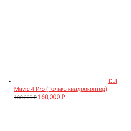
209,990 ₽.
DJI
Mavic 4 Pro (Только квадрокоптер)
160,000
₽
Первоначальная
Текущая
180,000
₽
цена
цена:
составляла
160,000 ₽.
180,000 ₽.