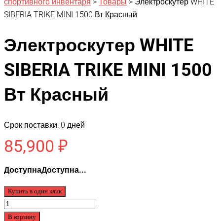
спортивного инвентаря
>
Товары
>
Электроскутер WHITE
SIBERIA TRIKE MINI 1500 Вт Красный
Электроскутер WHITE
SIBERIA TRIKE MINI 1500
Вт Красный
Срок поставки: 0 дней
85,900
₽
ДоступнаДоступна...
Купить в один клик
Количество
товара
В корзину