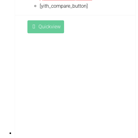
[yith_compare_button]
Quickview