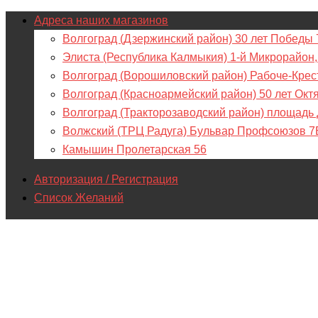
Адреса наших магазинов
Волгоград (Дзержинский район) 30 лет Победы 
Элиста (Республика Калмыкия) 1-й Микрорайон,
Волгоград (Ворошиловский район) Рабоче-Крес
Волгоград (Красноармейский район) 50 лет Окт
Волгоград (Тракторозаводский район) площадь
Волжский (ТРЦ Радуга) Бульвар Профсоюзов 7
Камышин Пролетарская 56
Авторизация / Регистрация
Список Желаний