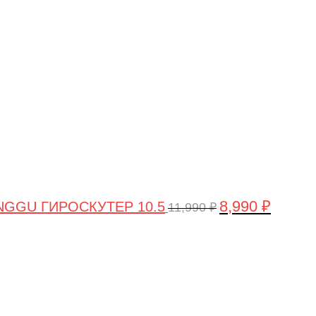
цена
цена:
составляла
8,990 ₽.
11,990 ₽.
8,990
₽
GGU ГИРОСКУТЕР 10.5
11,990
₽