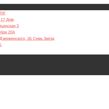
70Г
 17 Дом
тьянская 3
ября 20А
 Дзержинского, 1Б Семь Звёзд
Б