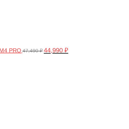
44,990
₽
 M4 PRO
47,490
₽
Первоначальная
Текущая
цена
цена:
составляла
58,990 ₽.
61,990 ₽.