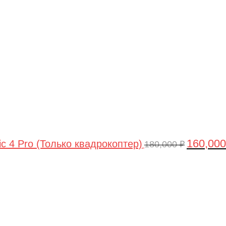
цена
составлял
180,000 ₽.
160,00
ic 4 Pro (Только квадрокоптер)
180,000
₽
Первоначальная
Текущая
цена
цена:
составляла
44,990 ₽.
47,490 ₽.