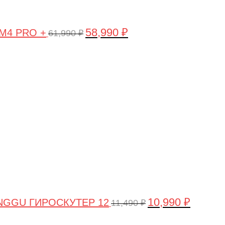
58,990
₽
 M4 PRO +
61,990
₽
Первоначальная
Текущая
цена
цена:
составляла
10,990 ₽.
11,490 ₽.
10,990
₽
NGGU ГИРОСКУТЕР 12
11,490
₽
Первоначальная
Текущая