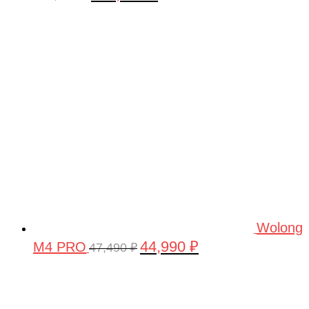
цена
цена:
составляла
160,000 ₽.
180,000 ₽.
Wolong
44,990
₽
M4 PRO
Первоначальная
Текущая
47,490
₽
цена
цена:
составляла
44,990 ₽.
47,490 ₽.