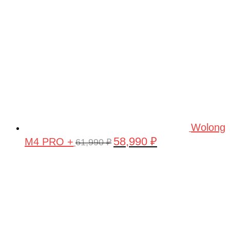
Wolong
58,990
₽
M4 PRO +
Первоначальная
Текущая
61,990
₽
цена
цена:
составляла
58,990 ₽.
61,990 ₽.