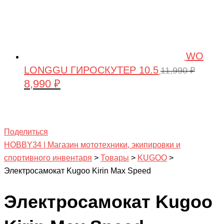
WO
LONGGU ГИРОСКУТЕР 10.5
11,990
₽
8,990
₽
Первоначальная
Текущая
цена
цена:
составляла
8,990 ₽.
11,990 ₽.
Поделиться
HOBBY34 | Магазин мототехники, экипировки и
спортивного инвентаря
>
Товары
>
KUGOO
>
Электросамокат Kugoo Kirin Max Speed
Электросамокат Kugoo