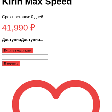
Kirin Max Speed
Срок поставки: 0 дней
41,990
₽
ДоступнаДоступна...
Купить в один клик
Количество
товара
В корзину
Электросамокат
Kugoo
Kirin
Max
Speed