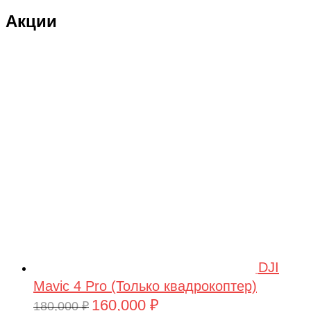
Акции
DJI
Mavic 4 Pro (Только квадрокоптер)
160,000
₽
Первоначальная
Текущая
180,000
₽