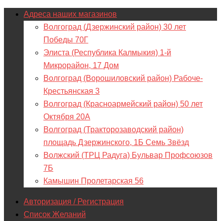
Адреса наших магазинов
Волгоград (Дзержинский район) 30 лет
Победы 70Г
Элиста (Республика Калмыкия) 1-й
Микрорайон, 17 Дом
Волгоград (Ворошиловский район) Рабоче-
Крестьянская 3
Волгоград (Красноармейский район) 50 лет
Октября 20А
Волгоград (Тракторозаводский район)
площадь Дзержинского, 1Б Семь Звёзд
Волжский (ТРЦ Радуга) Бульвар Профсоюзов
7Б
Камышин Пролетарская 56
Авторизация / Регистрация
Список Желаний