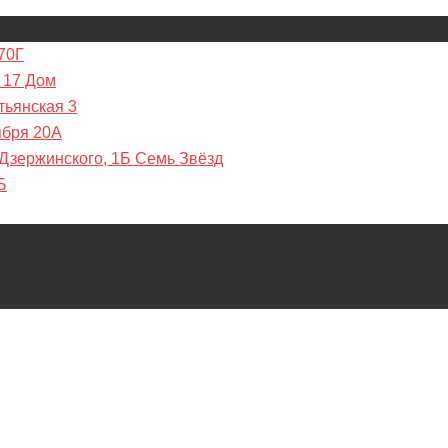
70Г
 17 Дом
тьянская 3
ября 20А
 Дзержинского, 1Б Семь Звёзд
Б