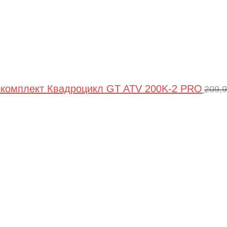
комплект Квадроцикл GT ATV 200K-2 PRO
209,
Пер
цен
сос
209