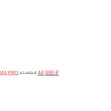
цена
цена:
составляла
44,990 ₽.
47,490 ₽.
44,990
₽
 M4 PRO
47,490
₽