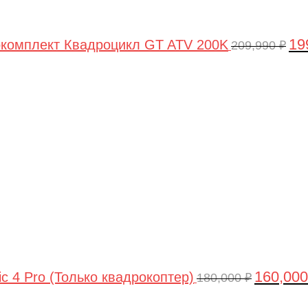
19
комплект Квадроцикл GT ATV 200K
209,990
₽
Первонач
цена
составлял
180,000 ₽.
160,00
ic 4 Pro (Только квадрокоптер)
180,000
₽
Первоначальная
Текущая