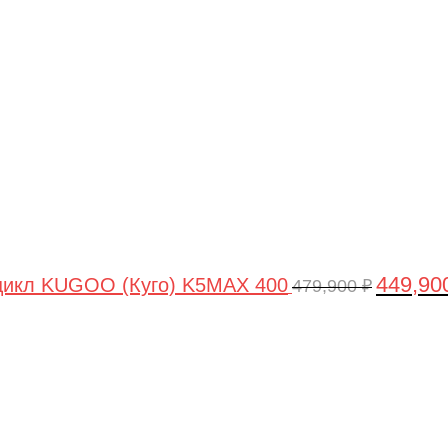
цена
составля
479,900 ₽
449,90
цикл KUGOO (Куго) K5MAX 400
479,900
₽