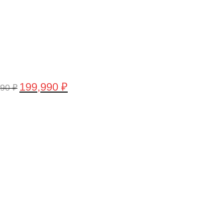
199,990
₽
990
₽
воначальная
Текущая
а
цена:
тавляла
199,990 ₽.
,990 ₽.