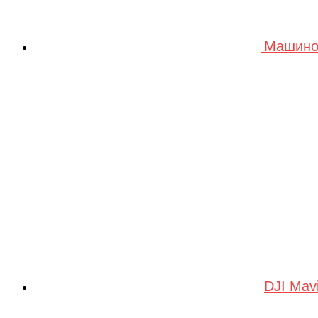
Машино
DJI Mav