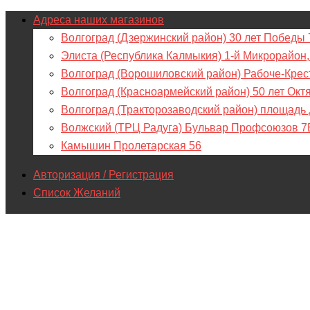
Адреса наших магазинов
Волгоград (Дзержинский район) 30 лет Победы 
Элиста (Республика Калмыкия) 1-й Микрорайон,
Волгоград (Ворошиловский район) Рабоче-Крес
Волгоград (Красноармейский район) 50 лет Окт
Волгоград (Тракторозаводский район) площадь
Волжский (ТРЦ Радуга) Бульвар Профсоюзов 7
Камышин Пролетарская 56
Авторизация / Регистрация
Список Желаний